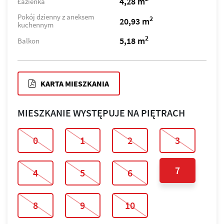
4,28 m
Łazienka
Pokój dzienny z aneksem
2
20,93 m
kuchennym
2
5,18 m
Balkon
KARTA MIESZKANIA
MIESZKANIE WYSTĘPUJE NA PIĘTRACH
0
1
2
3
7
4
5
6
8
9
10