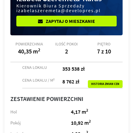
Kierownik Biura Sprzedaży
izabelaszeremeta@developres.pl
ZAPYTAJ O MIESZKANIE
POWIERZCHNIA
ILOŚĆ POKOI
PIĘTRO
2
40,35 m
2
7 z 10
CENA LOKALU
353 538 zł
2
CENA LOKALU / M
8 762 zł
HISTORIA ZMIAN CEN
ZESTAWIENIE POWIERZCHNI
2
4,17 m
Hol
2
10,92 m
Pokój
2