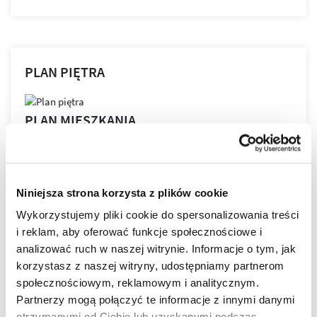
PLAN PIĘTRA
PLAN MIESZKANIA
Niniejsza strona korzysta z plików cookie
LOKALIZACJA
Wykorzystujemy pliki cookie do spersonalizowania treści
i reklam, aby oferować funkcje społecznościowe i
analizować ruch w naszej witrynie. Informacje o tym, jak
NOVA GRANICZNA powstaje w najbardziej lubianej
korzystasz z naszej witryny, udostępniamy partnerom
części miasta!
społecznościowym, reklamowym i analitycznym.
Tu każdy, nawet najbardziej wymagający Klient znajdzie
Partnerzy mogą połączyć te informacje z innymi danymi
swoje wymarzone mieszkanie.
Nowoczesne budynki
otrzymanymi od Ciebie lub uzyskanymi podczas