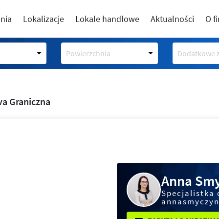
nia
Lokalizacje
Lokale handlowe
Aktualności
O f
Powierzchnia
Dodatkowe z
a Graniczna
Anna Smy
Specjalistka 
annasmyczyn