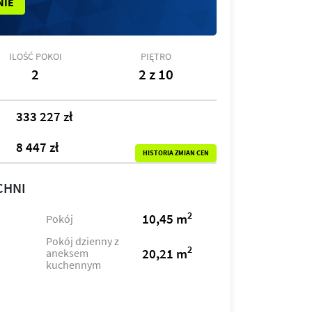
NIE
ILOŚĆ POKOI
PIĘTRO
2
2 z 10
333 227 zł
8 447 zł
HISTORIA ZMIAN CEN
CHNI
2
10,45 m
Pokój
Pokój dzienny z
2
20,21 m
aneksem
kuchennym