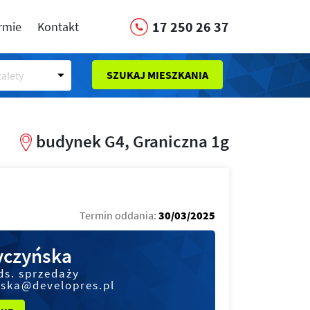
17 250 26 37
irmie
Kontakt
SZUKAJ MIESZKANIA
alety
budynek G4, Graniczna 1g
Termin oddania:
30/03/2025
czyńska
ds. sprzedaży
ska@developres.pl