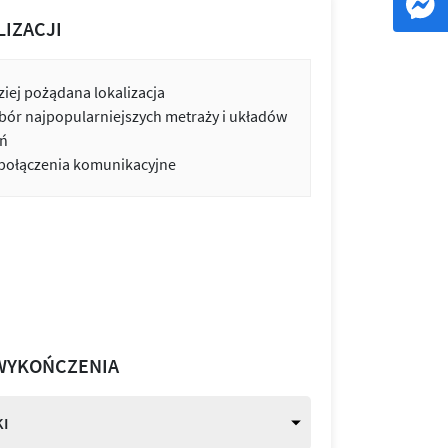
LIZACJI
iej pożądana lokalizacja
bór najpopularniejszych metraży i układów
ń
 połączenia komunikacyjne
WYKOŃCZENIA
I