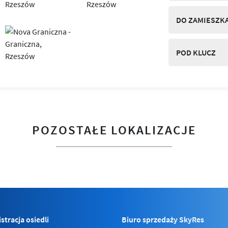
DO ZAMIESZK
POD KLUCZ
POZOSTAŁE LOKALIZACJE
stracja osiedli
Biuro sprzedaży SkyRes