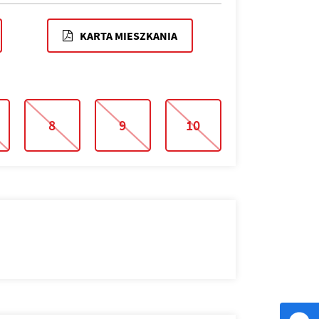
KARTA MIESZKANIA
8
9
10