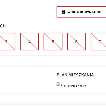
WIDOK BUDYNKU 3D
ACH
3
4
5
6
7
PLAN MIESZKANIA