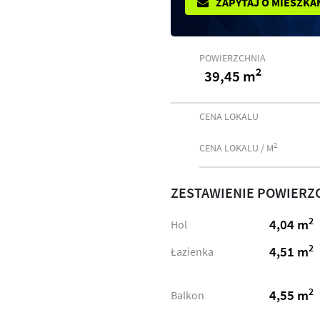
ZAPYTAJ O MIESZKA
POWIERZCHNIA
2
39,45 m
CENA LOKALU
2
CENA LOKALU / M
ZESTAWIENIE POWIERZ
2
4,04 m
Hol
2
4,51 m
Łazienka
2
4,55 m
Balkon