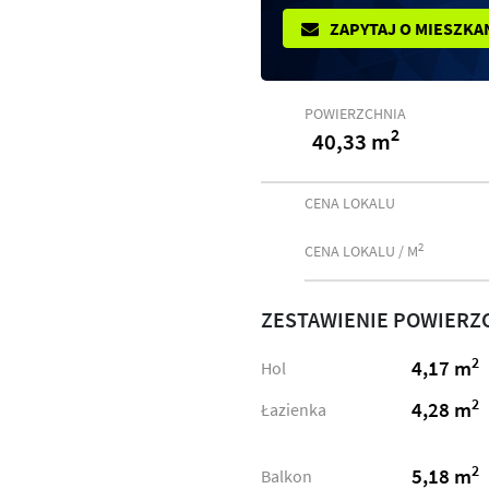
ZAPYTAJ O MIESZKA
POWIERZCHNIA
2
40,33 m
CENA LOKALU
2
CENA LOKALU / M
ZESTAWIENIE POWIERZ
2
4,17 m
Hol
2
4,28 m
Łazienka
2
5,18 m
Balkon