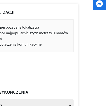
LIZACJI
iej pożądana lokalizacja
bór najpopularniejszych metraży i układów
ń
 połączenia komunikacyjne
WYKOŃCZENIA
I