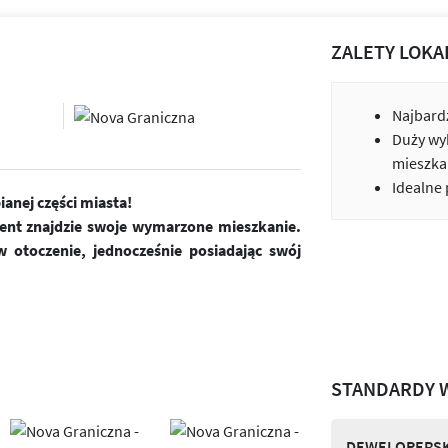
ZALETY LOKA
Najbardz
Duży wy
mieszka
Idealne
anej części miasta!
ient znajdzie swoje wymarzone mieszkanie.
 otoczenie, jednocześnie posiadając swój
STANDARDY 
DEWELOPERSK