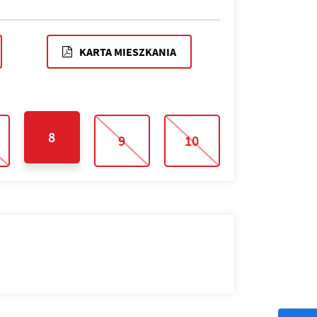
KARTA MIESZKANIA
8
9
10