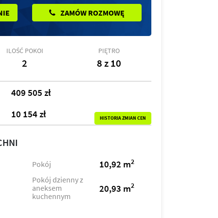
NIE
ZAMÓW ROZMOWĘ
ILOŚĆ POKOI
PIĘTRO
2
8 z 10
409 505 zł
10 154 zł
HISTORIA ZMIAN CEN
CHNI
2
10,92 m
Pokój
Pokój dzienny z
2
20,93 m
aneksem
kuchennym