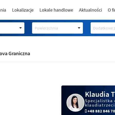
nia
Lokalizacje
Lokale handlowe
Aktualności
O f
Powierzchnia
Dodatkowe z
ova Graniczna
Klaudia T
Specjalistka 
klaudiatrzec
+48 882 846 7