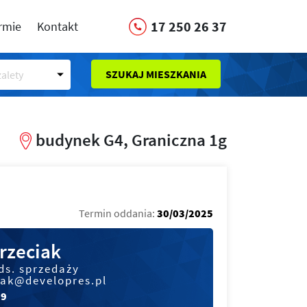
17 250 26 37
irmie
Kontakt
SZUKAJ MIESZKANIA
alety
budynek G4, Graniczna 1g
Termin oddania:
30/03/2025
rzeciak
ds. sprzedaży
iak@developres.pl
09