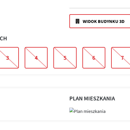
WIDOK BUDYNKU 3D
ACH
3
4
5
6
7
PLAN MIESZKANIA