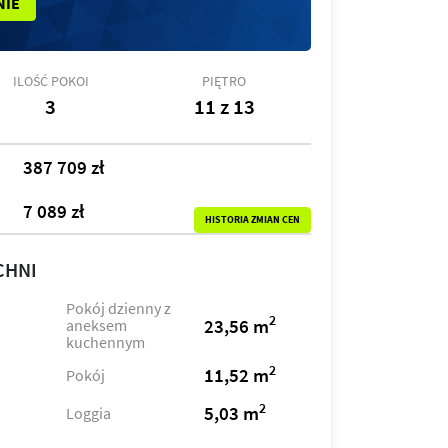
NIE
ILOŚĆ POKOI
PIĘTRO
3
11 z 13
387 709 zł
7 089 zł
HISTORIA ZMIAN CEN
CHNI
Pokój dzienny z
2
23,56 m
aneksem
kuchennym
2
11,52 m
Pokój
2
5,03 m
Loggia