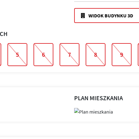
WIDOK BUDYNKU 3D
ACH
5
6
7
8
9
PLAN MIESZKANIA