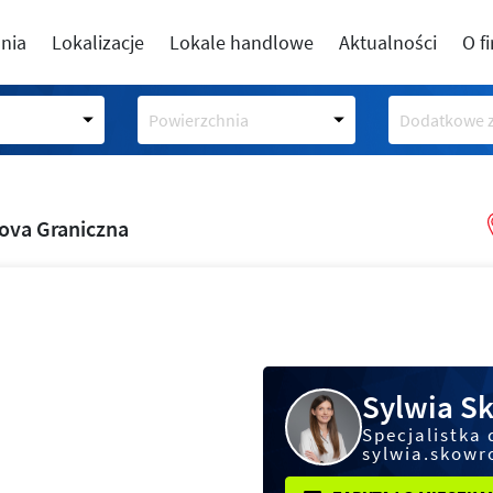
nia
Lokalizacje
Lokale handlowe
Aktualności
O f
Powierzchnia
Dodatkowe z
ova Graniczna
Sylwia S
Specjalistka 
sylwia.skowr