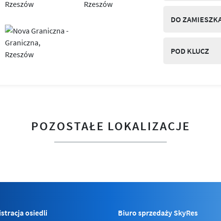
DO ZAMIESZK
POD KLUCZ
POZOSTAŁE LOKALIZACJE
stracja osiedli
Biuro sprzedaży SkyRes