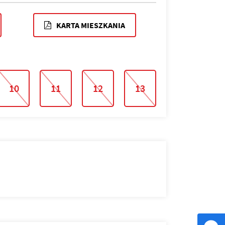
KARTA MIESZKANIA
10
11
12
13