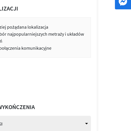
LIZACJI
iej pożądana lokalizacja
bór najpopularniejszych metraży i układów
ń
 połączenia komunikacyjne
WYKOŃCZENIA
I