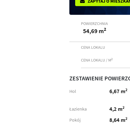
ZAPYTAJ O MIESZKA
POWIERZCHNIA
2
54,69 m
CENA LOKALU
2
CENA LOKALU / M
ZESTAWIENIE POWIERZ
2
6,67 m
Hol
2
4,2 m
Łazienka
2
8,64 m
Pokój