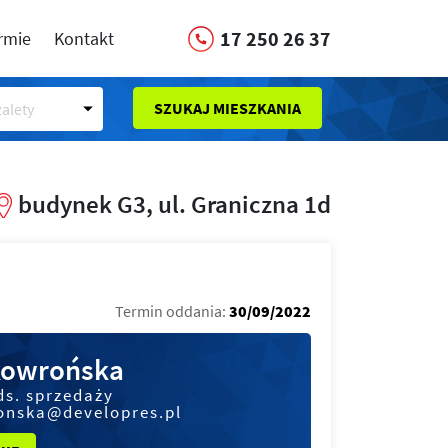
17 250 26 37
irmie
Kontakt
SZUKAJ MIESZKANIA
alety
budynek G3, ul. Graniczna 1d
Termin oddania:
30/09/2022
kowrońska
ds. sprzedaży
onska@developres.pl