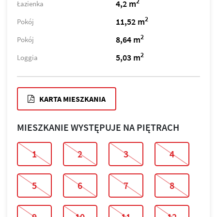
2
4,2 m
Łazienka
2
11,52 m
Pokój
2
8,64 m
Pokój
2
5,03 m
Loggia
KARTA MIESZKANIA
MIESZKANIE WYSTĘPUJE NA PIĘTRACH
1
2
3
4
5
6
7
8
9
10
11
12