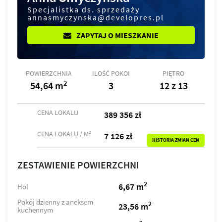
Specjalistka ds. sprzedaży
annasmyczynska@developres.pl
ZAPYTAJ O MIESZKANIE
POWIERZCHNIA
ILOŚĆ POKOI
PIĘTRO
2
54,64 m
3
12 z 13
CENA LOKALU
389 356 zł
2
CENA LOKALU / M
7 126 zł
HISTORIA ZMIAN CEN
ZESTAWIENIE POWIERZCHNI
2
6,67 m
Hol
Pokój dzienny z aneksem
2
23,56 m
kuchennym