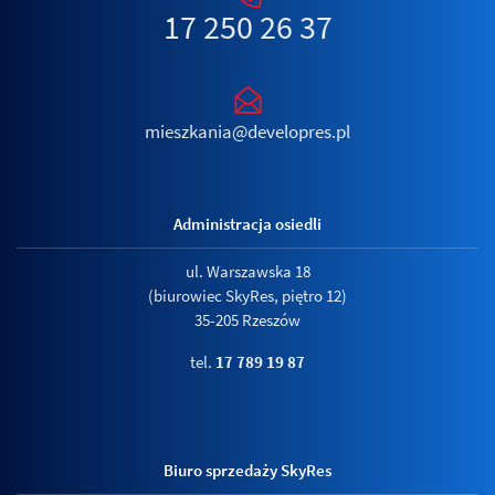
17 250 26 37
mieszkania@developres.pl
Administracja osiedli
ul. Warszawska 18
(biurowiec SkyRes, piętro 12)
35-205 Rzeszów
tel.
17 789 19 87
Biuro sprzedaży SkyRes