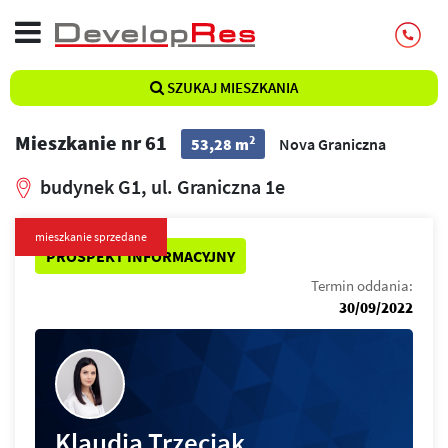
SZUKAJ MIESZKANIA
Mieszkanie nr 61
2
53,28 m
Nova Graniczna
budynek G1, ul. Graniczna 1e
mieszkanie sprzedane
PROSPEKT INFORMACYJNY
Termin oddania:
30/09/2022
Klaudia Trzeciak