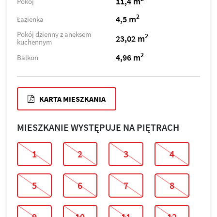
11,4 m
Pokój
2
4,5 m
Łazienka
Pokój dzienny z aneksem
2
23,02 m
kuchennym
2
4,96 m
Balkon
KARTA MIESZKANIA
MIESZKANIE WYSTĘPUJE NA PIĘTRACH
1
2
3
4
5
6
7
8
9
10
11
12