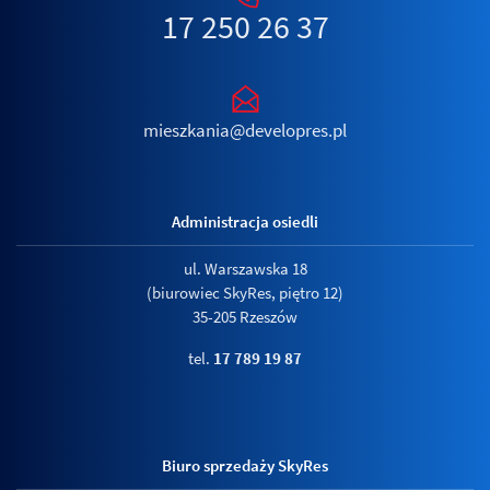
17 250 26 37
mieszkania@developres.pl
Administracja osiedli
ul. Warszawska 18
(biurowiec SkyRes, piętro 12)
35-205 Rzeszów
tel.
17 789 19 87
Biuro sprzedaży SkyRes