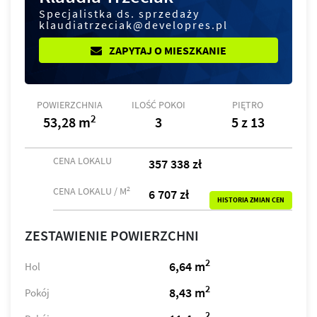
Specjalistka ds. sprzedaży
klaudiatrzeciak@developres.pl
ZAPYTAJ O MIESZKANIE
POWIERZCHNIA
ILOŚĆ POKOI
PIĘTRO
2
53,28 m
3
5 z 13
CENA LOKALU
357 338 zł
2
CENA LOKALU / M
6 707 zł
HISTORIA ZMIAN CEN
ZESTAWIENIE POWIERZCHNI
2
6,64 m
Hol
2
8,43 m
Pokój
2