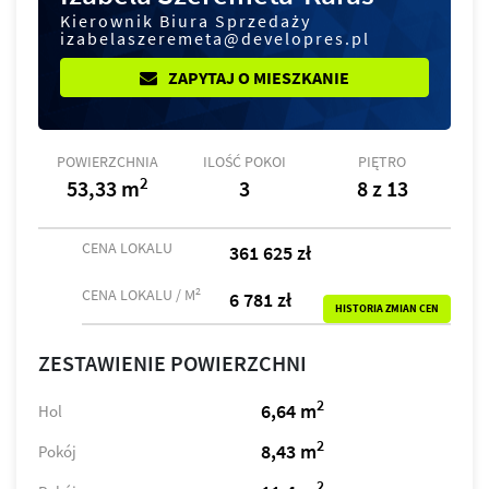
Kierownik Biura Sprzedaży
izabelaszeremeta@developres.pl
ZAPYTAJ O MIESZKANIE
POWIERZCHNIA
ILOŚĆ POKOI
PIĘTRO
2
53,33 m
3
8 z 13
CENA LOKALU
361 625 zł
2
CENA LOKALU / M
6 781 zł
HISTORIA ZMIAN CEN
ZESTAWIENIE POWIERZCHNI
2
6,64 m
Hol
2
8,43 m
Pokój
2