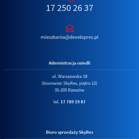
17 250 26 37
mieszkania@developres.pl
Administracja osiedli
ul. Warszawska 18
(biurowiec SkyRes, piętro 12)
35-205 Rzeszów
tel.
17 789 19 87
Biuro sprzedaży SkyRes