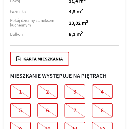
11,4 m
Pokój
2
4,5 m
Łazienka
Pokój dzienny z aneksem
2
23,02 m
kuchennym
2
6,1 m
Balkon
KARTA MIESZKANIA
MIESZKANIE WYSTĘPUJE NA PIĘTRACH
1
2
3
4
5
6
7
8
9
10
11
12