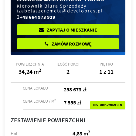
Kierownik Biura Sprzedaży
izabelaszeremeta@developres.pl
+48 664 973 929
ZAPYTAJ O MIESZKANIE
ZAMÓW ROZMOWĘ
POWIERZCHNIA
ILOŚĆ POKOI
PIĘTRO
2
34,24 m
2
1 z 11
CENA LOKALU
258 673 zł
2
CENA LOKALU / M
7 555 zł
HISTORIA ZMIAN CEN
ZESTAWIENIE POWIERZCHNI
2
4,83 m
Hol