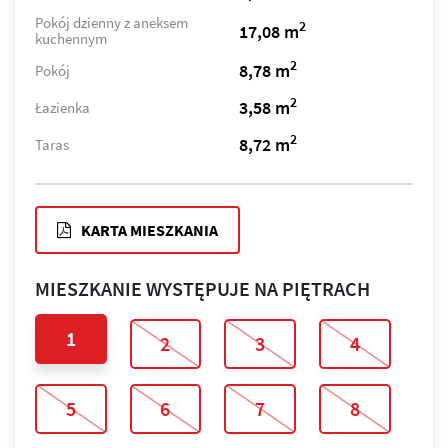
Pokój dzienny z aneksem
2
17,08 m
kuchennym
2
8,78 m
Pokój
2
3,58 m
Łazienka
2
8,72 m
Taras
KARTA MIESZKANIA
MIESZKANIE WYSTĘPUJE NA PIĘTRACH
1
2
3
4
5
6
7
8