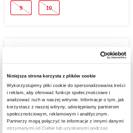
9
10
PLAN PIĘTRA
PLAN MIESZKANIA
Niniejsza strona korzysta z plików cookie
Wykorzystujemy pliki cookie do spersonalizowania treści
i reklam, aby oferować funkcje społecznościowe i
analizować ruch w naszej witrynie. Informacje o tym, jak
korzystasz z naszej witryny, udostępniamy partnerom
LOKALIZACJA
społecznościowym, reklamowym i analitycznym.
Partnerzy mogą połączyć te informacje z innymi danymi
otrzymanymi od Ciebie lub uzyskanymi podczas
Tarasy nad Zalewem zostały stworzone jako cicha