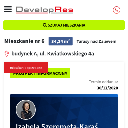
SZUKAJ MIESZKANIA
Mieszkanie nr 6
2
34,24 m
Tarasy nad Zalewem
budynek A, ul. Kwiatkowskiego 4a
mieszkanie sprzedane
PROSPEKT INFORMACYJNY
Termin oddania:
30/12/2020
Izabela Szeremeta-Karaś