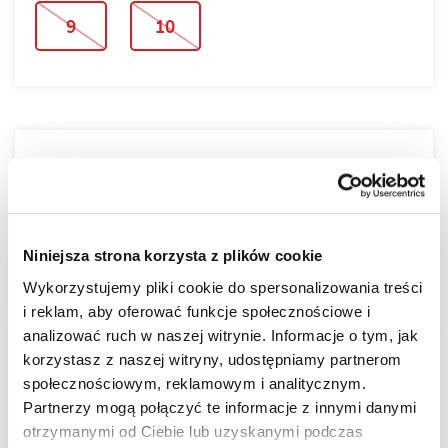
9
10
PLAN PIĘTRA
PLAN MIESZKANIA
Niniejsza strona korzysta z plików cookie
Wykorzystujemy pliki cookie do spersonalizowania treści
i reklam, aby oferować funkcje społecznościowe i
analizować ruch w naszej witrynie. Informacje o tym, jak
korzystasz z naszej witryny, udostępniamy partnerom
LOKALIZACJA
społecznościowym, reklamowym i analitycznym.
Partnerzy mogą połączyć te informacje z innymi danymi
otrzymanymi od Ciebie lub uzyskanymi podczas
Tarasy nad Zalewem zostały stworzone jako cicha