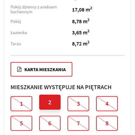
Pokój dzienny z aneksem
2
17,08 m
kuchennym
2
8,78 m
Pokój
2
3,65 m
Łazienka
2
8,72 m
Taras
KARTA MIESZKANIA
MIESZKANIE WYSTĘPUJE NA PIĘTRACH
2
1
3
4
5
6
7
8