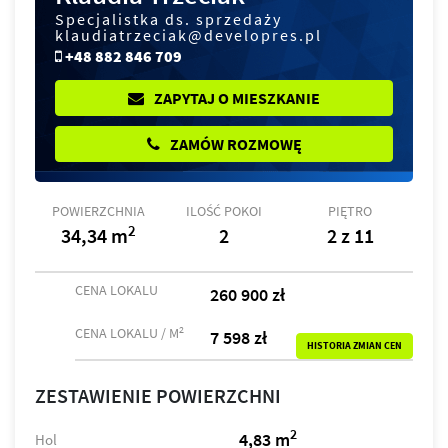
Specjalistka ds. sprzedaży
klaudiatrzeciak@developres.pl
+48 882 846 709
ZAPYTAJ O MIESZKANIE
ZAMÓW ROZMOWĘ
POWIERZCHNIA
ILOŚĆ POKOI
PIĘTRO
2
34,34 m
2
2 z 11
CENA LOKALU
260 900 zł
2
CENA LOKALU / M
7 598 zł
HISTORIA ZMIAN CEN
ZESTAWIENIE POWIERZCHNI
2
4,83 m
Hol