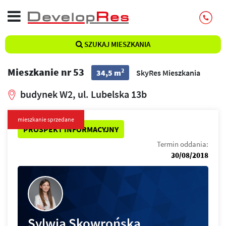
SZUKAJ MIESZKANIA
Mieszkanie nr 53
2
34,5 m
SkyRes Mieszkania
budynek W2, ul. Lubelska 13b
mieszkanie sprzedane
PROSPEKT INFORMACYJNY
Termin oddania:
30/08/2018
Sylwia Skowrońska