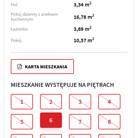
2
3,34 m
Hol
Pokój dzienny z aneksem
2
16,78 m
kuchennym
2
3,89 m
Łazienka
2
10,57 m
Pokój
KARTA MIESZKANIA
MIESZKANIE WYSTĘPUJE NA PIĘTRACH
1
2
3
4
6
5
7
8