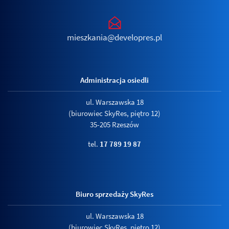
mieszkania@developres.pl
Administracja osiedli
ul. Warszawska 18
(biurowiec SkyRes, piętro 12)
35-205 Rzeszów
tel.
17 789 19 87
Biuro sprzedaży SkyRes
ul. Warszawska 18
(biurowiec SkyRes, piętro 12)