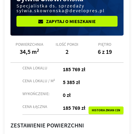
Specjalistka ds. sprzedaży
sylwia.skowronska@developres.pl
ZAPYTAJ O MIESZKANIE
POWIERZCHNIA
ILOŚĆ POKOI
PIĘTRO
2
34,5 m
2
6 z 19
CENA LOKALU
185 769 zł
2
CENA LOKALU / M
5 385 zł
WYKOŃCZENIE:
0 zł
CENA ŁĄCZNA
185 769 zł
HISTORIA ZMIAN CEN
ZESTAWIENIE POWIERZCHNI