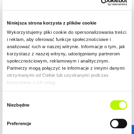
spełnią wymagania nawet najbardziej wymagających
więcej
klientów.
ZALETY LOKALIZACJI
Niniejsza strona korzysta z plików cookie
DOWIEDZ SIĘ WIĘCEJ O LOKALIZACJI
Wykorzystujemy pliki cookie do spersonalizowania treści
lokalizacja w centrum
i reklam, aby oferować funkcje społecznościowe i
nowoczesna architektura
analizować ruch w naszej witrynie. Informacje o tym, jak
piękne widoki na Rzeszów
korzystasz z naszej witryny, udostępniamy partnerom
społecznościowym, reklamowym i analitycznym.
Partnerzy mogą połączyć te informacje z innymi danymi
otrzymanymi od Ciebie lub uzyskanymi podczas
GALERIA
korzystania z ich usług.
Wybór
Niezbędne
zgody
Preferencje