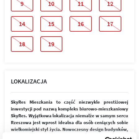
9
10
11
12
14
15
16
17
18
19
LOKALIZACJA
SkyRes Mieszkania to część niezwykle prestiżowej
inwestycji pod nazwą kompleks biurowo-mieszkaniowy
SkyRes. Wyjątkowa lokalizacja niemalże w samym sercu
Rzeszowa jest wprost idealna dla osób ceniących sobie
wielkomiejski styl życia. Nowoczesny design budynków,
wysoki standard wykończenia, garaże podziemne