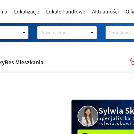
nia
Lokalizacje
Lokale handlowe
Aktualności
O f
Powierzchnia
Dodatkowe z
kyRes Mieszkania
Sylwia S
Specjalistka 
sylwia.skowr