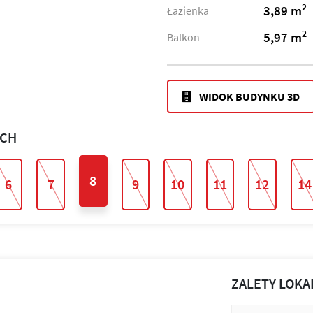
2
3,89 m
Łazienka
2
5,97 m
Balkon
WIDOK BUDYNKU 3D
ACH
8
6
7
9
10
11
12
14
ZALETY LOKA