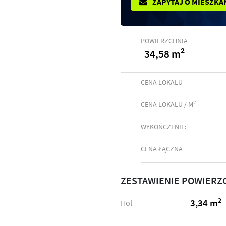
ZAPYTAJ O MIESZKA
POWIERZCHNIA
2
34,58 m
CENA LOKALU
2
CENA LOKALU / M
WYKOŃCZENIE:
CENA ŁĄCZNA
ZESTAWIENIE POWIERZ
2
3,34 m
Hol