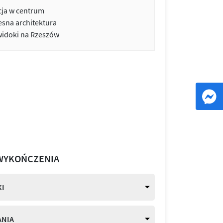
cja w centrum
sna architektura
widoki na Rzeszów
WYKOŃCZENIA
I
ANIA