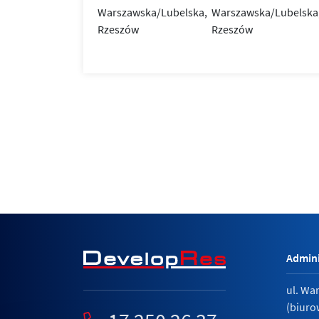
Admini
ul. Wa
(biuro