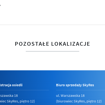
POZOSTAŁE LOKALIZACJE
stracja osiedli
Biuro sprzedaży SkyRes
rszawska 18
ul. Warszawska 18
wiec SkyRes, piętro 12)
(biurowiec SkyRes, piętro 12)