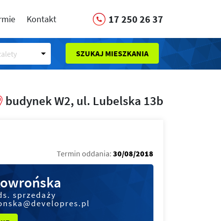
17 250 26 37
irmie
Kontakt
SZUKAJ MIESZKANIA
alety
budynek W2, ul. Lubelska 13b
Termin oddania:
30/08/2018
kowrońska
ds. sprzedaży
onska@developres.pl