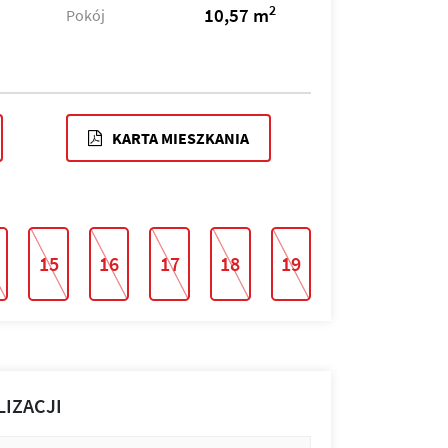
2
10,57 m
Pokój
KARTA MIESZKANIA
15
16
17
18
19
LIZACJI