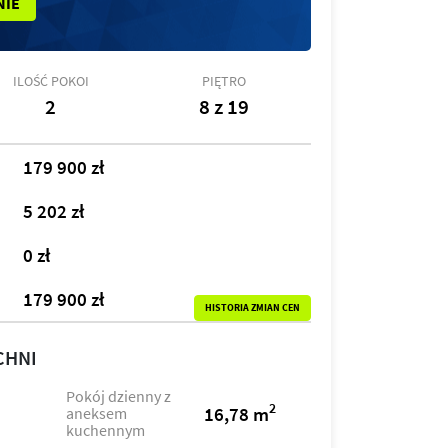
NIE
ILOŚĆ POKOI
PIĘTRO
2
8 z 19
179 900 zł
5 202 zł
0 zł
179 900 zł
HISTORIA ZMIAN CEN
CHNI
Pokój dzienny z
2
16,78 m
aneksem
kuchennym