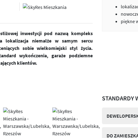
lokaliza
nowocze
piękne 
estiżowej inwestycji pod nazwą kompleks
a lokalizacja niemalże w samym sercu
niących sobie wielkomiejski styl życia.
andard wykończenia, garaże podziemne
ających klientów.
STANDARDY 
DEWELOPERSK
DO ZAMIESZK