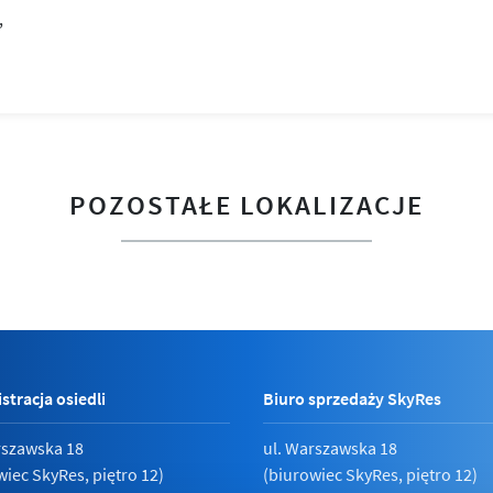
POZOSTAŁE LOKALIZACJE
stracja osiedli
Biuro sprzedaży SkyRes
rszawska 18
ul. Warszawska 18
wiec SkyRes, piętro 12)
(biurowiec SkyRes, piętro 12)