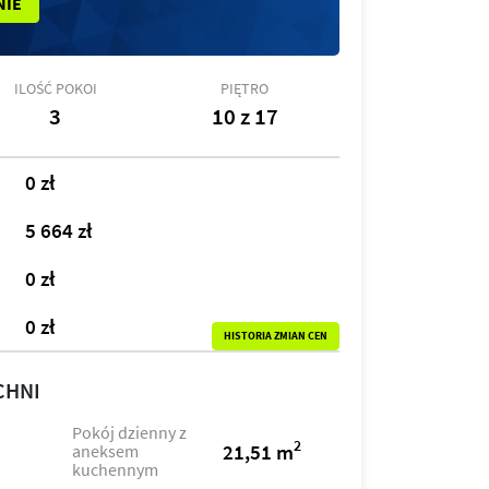
NIE
ILOŚĆ POKOI
PIĘTRO
3
10 z 17
0 zł
5 664 zł
0 zł
0 zł
HISTORIA ZMIAN CEN
CHNI
Pokój dzienny z
2
21,51 m
aneksem
kuchennym