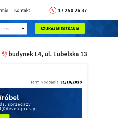
17 250 26 37
irmie
Kontakt
SZUKAJ MIESZKANIA
alety
budynek L4, ul. Lubelska 13
Termin oddania:
31/10/2020
Wróbel
 ds. sprzedaży
l@developres.pl