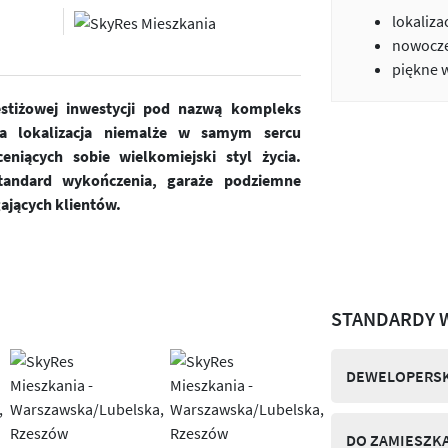
lokaliza
nowocze
piękne 
estiżowej inwestycji pod nazwą kompleks
a lokalizacja niemalże w samym sercu
niących sobie wielkomiejski styl życia.
andard wykończenia, garaże podziemne
ających klientów.
STANDARDY 
DEWELOPERSK
DO ZAMIESZK