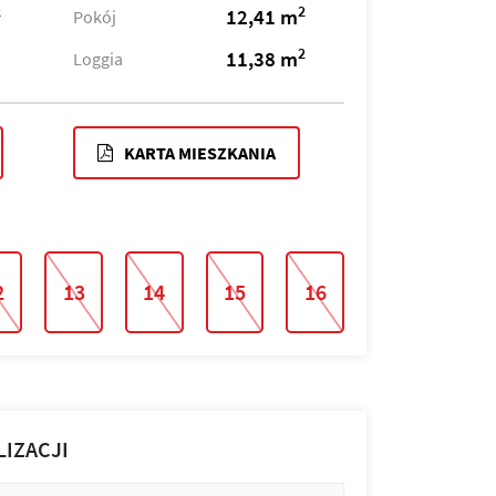
2
2
12,41 m
Pokój
2
11,38 m
Loggia
KARTA MIESZKANIA
2
13
14
15
16
LIZACJI