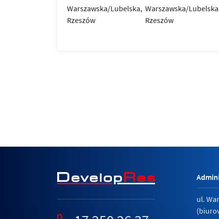
Admini
ul. Wa
(biuro