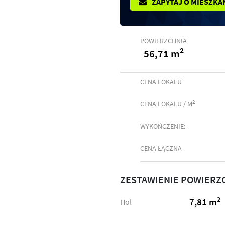
ZAPYTAJ O MIESZKA
POWIERZCHNIA
2
56,71 m
CENA LOKALU
2
CENA LOKALU / M
WYKOŃCZENIE:
CENA ŁĄCZNA
ZESTAWIENIE POWIERZ
2
7,81 m
Hol