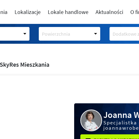
nia
Lokalizacje
Lokale handlowe
Aktualności
O f
Powierzchnia
Dodatkowe z
SkyRes Mieszkania
Joanna 
Specjalistka
joannawrobe