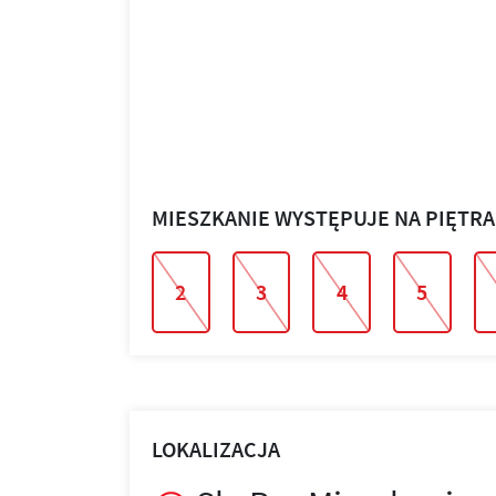
MIESZKANIE WYSTĘPUJE NA PIĘTR
2
3
4
5
LOKALIZACJA