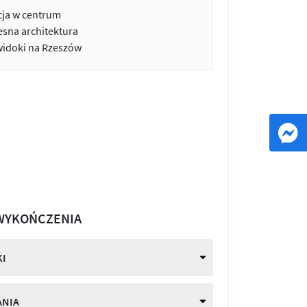
cja w centrum
sna architektura
widoki na Rzeszów
WYKOŃCZENIA
I
ANIA