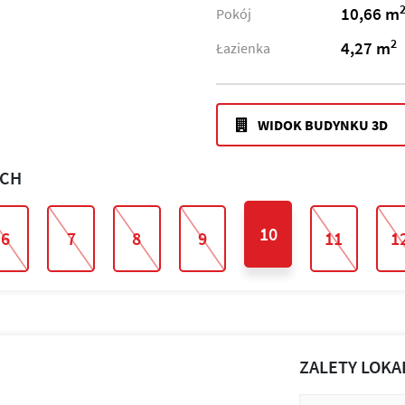
10,66 m
Pokój
2
4,27 m
Łazienka
WIDOK BUDYNKU 3D
ACH
10
6
7
8
9
11
1
ZALETY LOKA