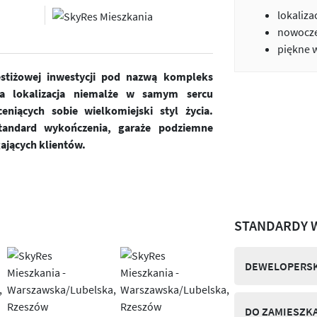
lokaliza
nowocze
piękne 
estiżowej inwestycji pod nazwą kompleks
a lokalizacja niemalże w samym sercu
niących sobie wielkomiejski styl życia.
andard wykończenia, garaże podziemne
ających klientów.
STANDARDY 
DEWELOPERSK
DO ZAMIESZK