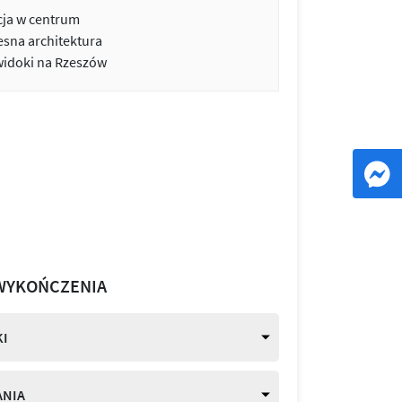
cja w centrum
sna architektura
widoki na Rzeszów
WYKOŃCZENIA
I
ANIA