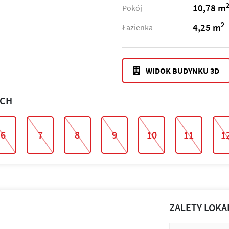
10,78 m
Pokój
2
4,25 m
Łazienka
WIDOK BUDYNKU 3D
ACH
6
7
8
9
10
11
1
ZALETY LOKA