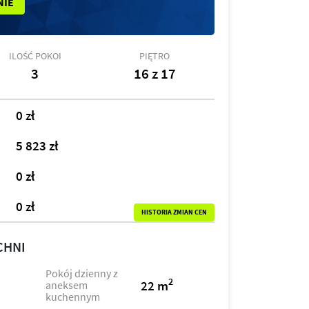
NIE
ILOŚĆ POKOI
PIĘTRO
3
16 z 17
0 zł
5 823 zł
0 zł
0 zł
HISTORIA ZMIAN CEN
CHNI
Pokój dzienny z
2
22 m
aneksem
kuchennym