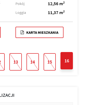
2
2
12,56 m
Pokój
2
11,37 m
Loggia
KARTA MIESZKANIA
16
2
13
14
15
LIZACJI