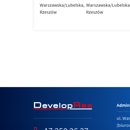
Admini
ul. Wa
(biuro