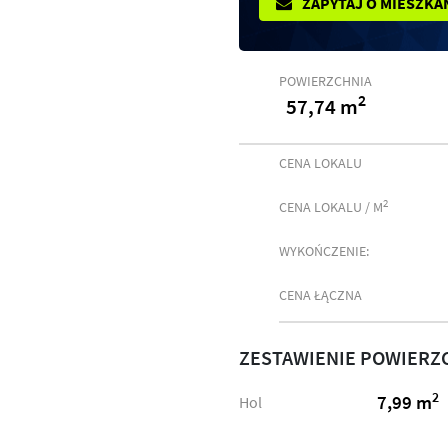
ZAPYTAJ O MIESZKA
POWIERZCHNIA
2
57,74 m
CENA LOKALU
2
CENA LOKALU / M
WYKOŃCZENIE:
CENA ŁĄCZNA
ZESTAWIENIE POWIERZ
2
7,99 m
Hol