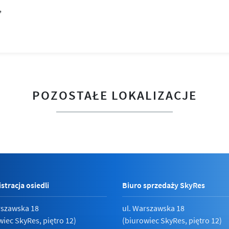
POZOSTAŁE LOKALIZACJE
stracja osiedli
Biuro sprzedaży SkyRes
rszawska 18
ul. Warszawska 18
wiec SkyRes, piętro 12)
(biurowiec SkyRes, piętro 12)