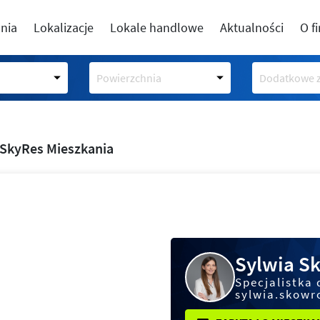
nia
Lokalizacje
Lokale handlowe
Aktualności
O f
Powierzchnia
Dodatkowe z
SkyRes Mieszkania
Sylwia S
Specjalistka 
sylwia.skowr