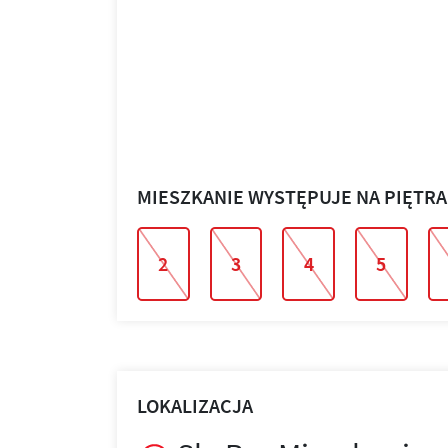
MIESZKANIE WYSTĘPUJE NA PIĘTR
2
3
4
5
LOKALIZACJA