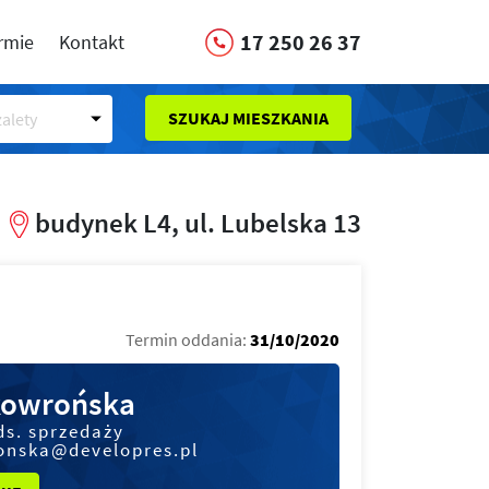
17 250 26 37
irmie
Kontakt
SZUKAJ MIESZKANIA
alety
budynek L4, ul. Lubelska 13
Termin oddania:
31/10/2020
kowrońska
ds. sprzedaży
onska@developres.pl