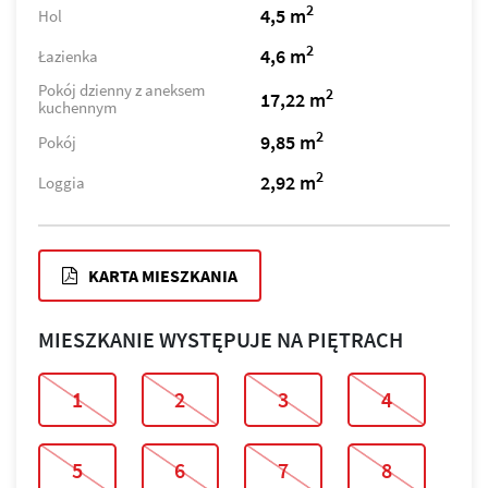
2
4,5 m
Hol
2
4,6 m
Łazienka
Pokój dzienny z aneksem
2
17,22 m
kuchennym
2
9,85 m
Pokój
2
2,92 m
Loggia
KARTA MIESZKANIA
MIESZKANIE WYSTĘPUJE NA PIĘTRACH
1
2
3
4
5
6
7
8