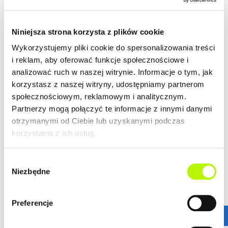
klientów.
ZALETY LOKALIZACJI
DOWIEDZ SIĘ WIĘCEJ O LOKALIZACJI
Niniejsza strona korzysta z plików cookie
lokalizacja w centrum
Wykorzystujemy pliki cookie do spersonalizowania treści
nowoczesna architektura
i reklam, aby oferować funkcje społecznościowe i
piękne widoki na Rzeszów
analizować ruch w naszej witrynie. Informacje o tym, jak
korzystasz z naszej witryny, udostępniamy partnerom
społecznościowym, reklamowym i analitycznym.
Partnerzy mogą połączyć te informacje z innymi danymi
GALERIA
otrzymanymi od Ciebie lub uzyskanymi podczas
korzystania z ich usług.
Wybór
Niezbędne
zgody
Preferencje