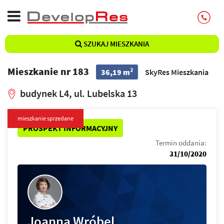
SZUKAJ MIESZKANIA
Mieszkanie nr 183
2
36,19 m
SkyRes Mieszkania
budynek L4, ul. Lubelska 13
mieszkanie sprzedane
PROSPEKT INFORMACYJNY
Termin oddania:
31/10/2020
Joanna Wróbel