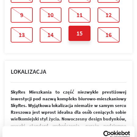
9
10
11
12
15
13
14
16
LOKALIZACJA
SkyRes Mieszkania to część niezwykle prestiżowej
inwestycji pod nazwą kompleks biurowo-mieszkaniowy
SkyRes. Wyjątkowa lokalizacja niemalże w samym sercu
Rzeszowa jest wprost idealna dla osób ceniących sobie
wielkomiejski styl życia. Nowoczesny design budynków,
wysoki standard wykończenia, garaże podziemne
spełnią wymagania nawet najbardziej wymagających
więcej