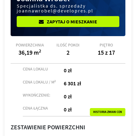
Specjalistka ds. sprzedaży
joannawrobel@developres.pl
ZAPYTAJ O MIESZKANIE
POWIERZCHNIA
ILOŚĆ POKOI
PIĘTRO
2
36,19 m
2
15 z 17
CENA LOKALU
0 zł
2
CENA LOKALU / M
6 301 zł
WYKOŃCZENIE:
0 zł
CENA ŁĄCZNA
0 zł
HISTORIA ZMIAN CEN
ZESTAWIENIE POWIERZCHNI