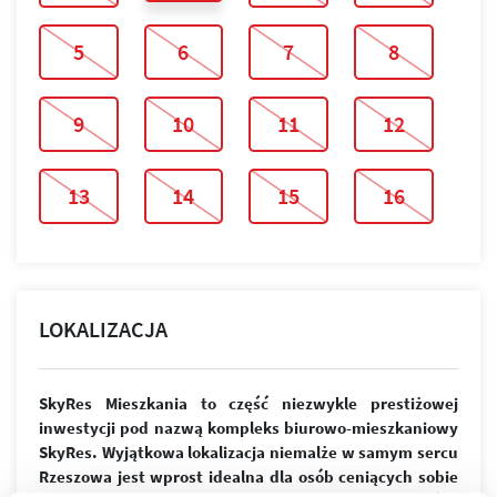
5
6
7
8
9
10
11
12
13
14
15
16
LOKALIZACJA
SkyRes Mieszkania to część niezwykle prestiżowej
inwestycji pod nazwą kompleks biurowo-mieszkaniowy
SkyRes. Wyjątkowa lokalizacja niemalże w samym sercu
Rzeszowa jest wprost idealna dla osób ceniących sobie