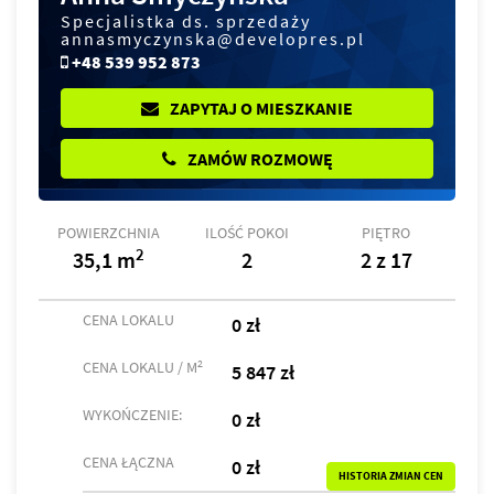
Specjalistka ds. sprzedaży
annasmyczynska@developres.pl
+48 539 952 873
ZAPYTAJ O MIESZKANIE
ZAMÓW ROZMOWĘ
POWIERZCHNIA
ILOŚĆ POKOI
PIĘTRO
2
35,1 m
2
2 z 17
CENA LOKALU
0 zł
2
CENA LOKALU / M
5 847 zł
WYKOŃCZENIE:
0 zł
CENA ŁĄCZNA
0 zł
HISTORIA ZMIAN CEN