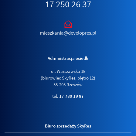
17 250 26 37
mieszkania@developres.pl
Administracja osiedli
ul. Warszawska 18
(biurowiec SkyRes, piętro 12)
35-205 Rzeszów
tel.
17 789 19 87
Biuro sprzedaży SkyRes