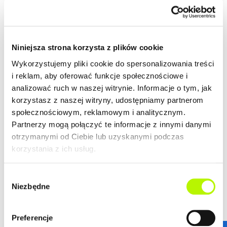
wielkomiejski styl życia. Nowoczesny design budynków,
wysoki standard wykończenia, garaże podziemne
spełnią wymagania nawet najbardziej wymagających
więcej
klientów.
ZALETY LOKALIZACJI
Niniejsza strona korzysta z plików cookie
DOWIEDZ SIĘ WIĘCEJ O LOKALIZACJI
Wykorzystujemy pliki cookie do spersonalizowania treści
i reklam, aby oferować funkcje społecznościowe i
lokalizacja w centrum
analizować ruch w naszej witrynie. Informacje o tym, jak
nowoczesna architektura
korzystasz z naszej witryny, udostępniamy partnerom
piękne widoki na Rzeszów
społecznościowym, reklamowym i analitycznym.
Partnerzy mogą połączyć te informacje z innymi danymi
otrzymanymi od Ciebie lub uzyskanymi podczas
korzystania z ich usług.
GALERIA
Wybór
Niezbędne
zgody
Preferencje