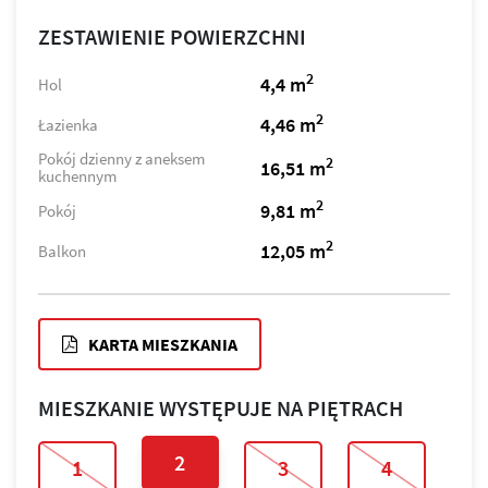
ZESTAWIENIE POWIERZCHNI
2
4,4 m
Hol
2
4,46 m
Łazienka
Pokój dzienny z aneksem
2
16,51 m
kuchennym
2
9,81 m
Pokój
2
12,05 m
Balkon
KARTA MIESZKANIA
MIESZKANIE WYSTĘPUJE NA PIĘTRACH
2
1
3
4