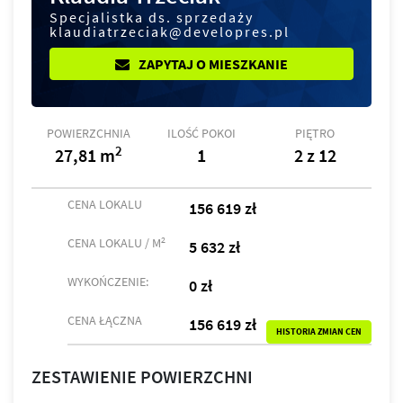
Specjalistka ds. sprzedaży
klaudiatrzeciak@developres.pl
ZAPYTAJ O MIESZKANIE
POWIERZCHNIA
ILOŚĆ POKOI
PIĘTRO
2
27,81 m
1
2 z 12
CENA LOKALU
156 619 zł
2
CENA LOKALU / M
5 632 zł
WYKOŃCZENIE:
0 zł
CENA ŁĄCZNA
156 619 zł
HISTORIA ZMIAN CEN
ZESTAWIENIE POWIERZCHNI