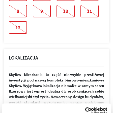
8
9
10
11
12
LOKALIZACJA
SkyRes Mieszkania to część niezwykle prestiżowej
inwestycji pod nazwą kompleks biurowo-mieszkaniowy
SkyRes. Wyjątkowa lokalizacja niemalże w samym sercu
Rzeszowa jest wprost idealna dla osób ceniących sobie
wielkomiejski styl życia. Nowoczesny design budynków,
wysoki standard wykończenia, garaże podziemne
spełnią wymagania nawet najbardziej wymagających
więcej