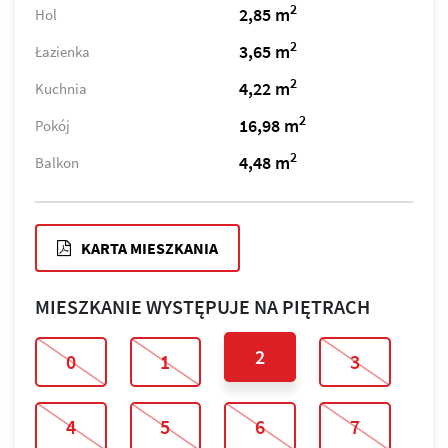
2
2,85 m
Hol
2
3,65 m
Łazienka
2
4,22 m
Kuchnia
2
16,98 m
Pokój
2
4,48 m
Balkon
KARTA MIESZKANIA
MIESZKANIE WYSTĘPUJE NA PIĘTRACH
2
0
1
3
4
5
6
7