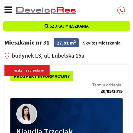
SZUKAJ MIESZKANIA
Mieszkanie nr 31
2
27,81 m
SkyRes Mieszkania
budynek L3, ul. Lubelska 15a
mieszkanie sprzedane
PROSPEKT INFORMACYJNY
Termin oddania:
30/09/2019
Klaudia Trzeciak