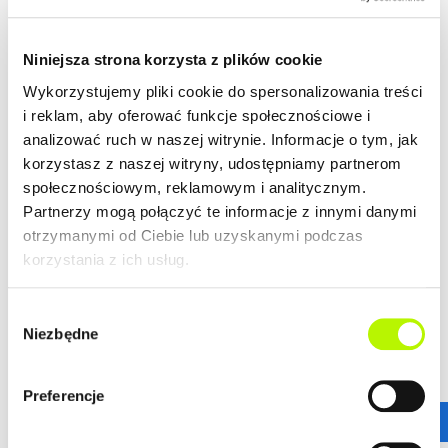
klientów.
ZALETY LOKALIZACJI
DOWIEDZ SIĘ WIĘCEJ O LOKALIZACJI
Niniejsza strona korzysta z plików cookie
lokalizacja w centrum
Wykorzystujemy pliki cookie do spersonalizowania treści
nowoczesna architektura
i reklam, aby oferować funkcje społecznościowe i
piękne widoki na Rzeszów
analizować ruch w naszej witrynie. Informacje o tym, jak
korzystasz z naszej witryny, udostępniamy partnerom
społecznościowym, reklamowym i analitycznym.
Partnerzy mogą połączyć te informacje z innymi danymi
GALERIA
otrzymanymi od Ciebie lub uzyskanymi podczas
korzystania z ich usług.
Wybór
Niezbędne
zgody
Preferencje