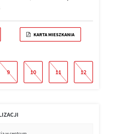
2
KARTA MIESZKANIA
9
10
11
12
LIZACJI
cja w centrum