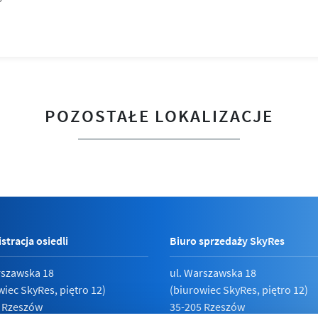
POZOSTAŁE LOKALIZACJE
stracja osiedli
Biuro sprzedaży SkyRes
rszawska 18
ul. Warszawska 18
wiec SkyRes, piętro 12)
(biurowiec SkyRes, piętro 12)
 Rzeszów
35-205 Rzeszów