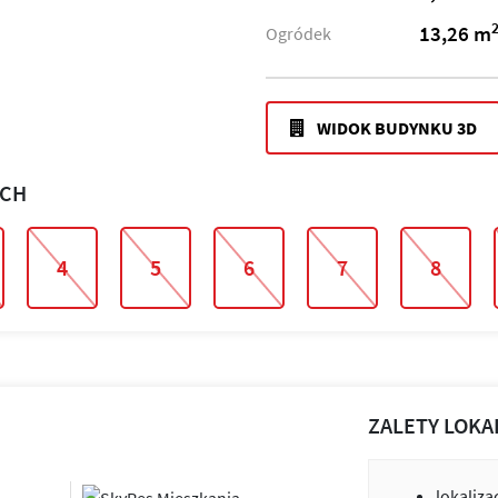
13,26 m
Ogródek
WIDOK BUDYNKU 3D
ACH
4
5
6
7
8
ZALETY LOKA
lokaliza