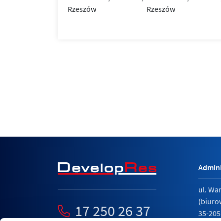
Admini
ul. Wa
(biuro
17 250 26 37
35-205