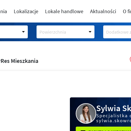
nia
Lokalizacje
Lokale handlowe
Aktualności
O f
Powierzchnia
Dodatkowe z
Res Mieszkania
Sylwia S
Specjalistka 
sylwia.skowr