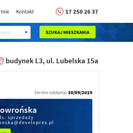
17 250 26 37
irmie
Kontakt
SZUKAJ MIESZKANIA
alety
budynek L3, ul. Lubelska 15a
Termin oddania:
30/09/2019
kowrońska
ds. sprzedaży
onska@developres.pl