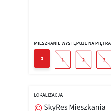
MIESZKANIE WYSTĘPUJE NA PIĘTR
0
1
2
3
LOKALIZACJA
SkyRes Mieszkania