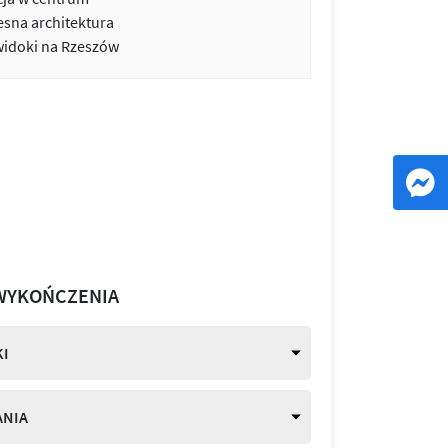
sna architektura
widoki na Rzeszów
WYKOŃCZENIA
I
ANIA