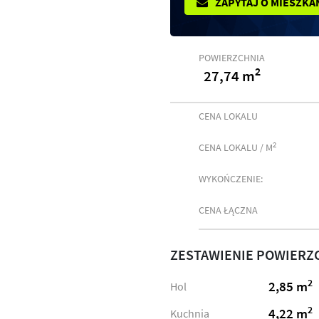
ZAPYTAJ O MIESZKA
POWIERZCHNIA
2
27,74 m
CENA LOKALU
2
CENA LOKALU / M
WYKOŃCZENIE:
CENA ŁĄCZNA
ZESTAWIENIE POWIERZ
2
2,85 m
Hol
2
4,22 m
Kuchnia