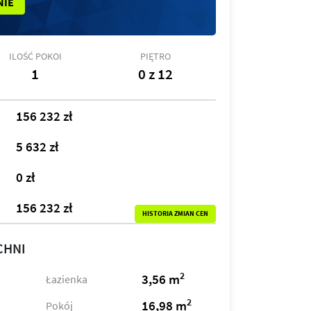
NIE
ILOŚĆ POKOI
PIĘTRO
1
0 z 12
156 232 zł
5 632 zł
0 zł
156 232 zł
HISTORIA ZMIAN CEN
CHNI
2
3,56 m
Łazienka
2
16,98 m
Pokój