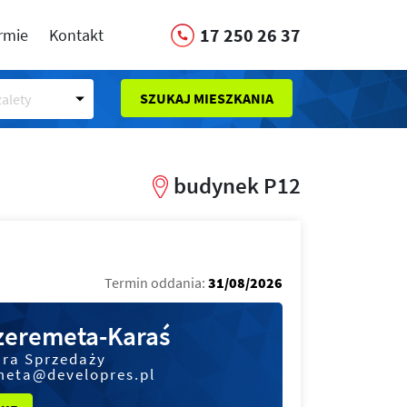
17 250 26 37
irmie
Kontakt
SZUKAJ MIESZKANIA
alety
budynek P12
Termin oddania:
31/08/2026
Szeremeta-Karaś
ura Sprzedaży
meta@developres.pl