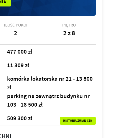
NIE
ILOŚĆ POKOI
PIĘTRO
2
2 z 8
477 000 zł
11 309 zł
komórka lokatorska nr 21 - 13 800
zł
parking na zewnątrz budynku nr
103 - 18 500 zł
509 300 zł
HISTORIA ZMIAN CEN
CHNI