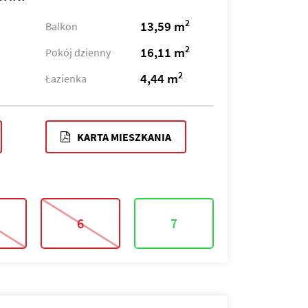
2
13,59 m
Balkon
2
16,11 m
Pokój dzienny
2
4,44 m
Łazienka
KARTA MIESZKANIA
6
7