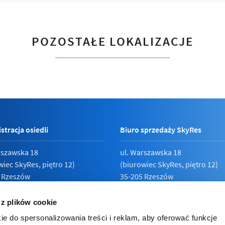
POZOSTAŁE LOKALIZACJE
stracja osiedli
Biuro sprzedaży SkyRes
rszawska 18
ul. Warszawska 18
wiec SkyRes, piętro 12)
(biurowiec SkyRes, piętro 12)
 Rzeszów
35-205 Rzeszów
789 19 87
Pn - Pt:
08:00 - 17:00
 z plików cookie
ie do spersonalizowania treści i reklam, aby oferować funkcje