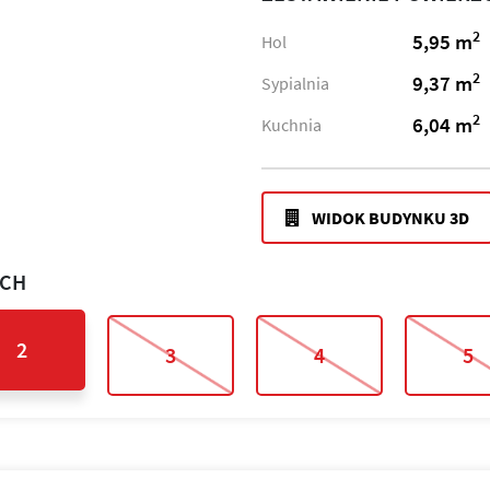
2
5,95 m
Hol
2
9,37 m
Sypialnia
2
6,04 m
Kuchnia
WIDOK BUDYNKU 3D
ACH
2
3
4
5