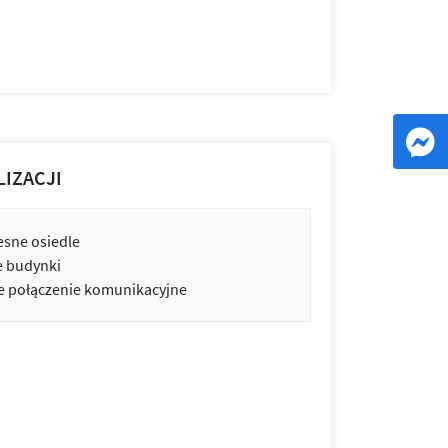
LIZACJI
sne osiedle
e budynki
 połączenie komunikacyjne