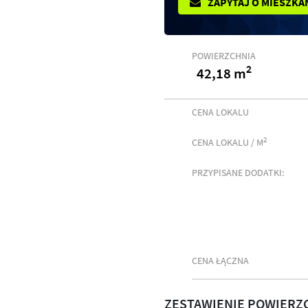
ZAPYTAJ O MIESZKA
POWIERZCHNIA
2
42,18 m
CENA LOKALU
2
CENA LOKALU / M
PRZYPISANE DODATKI:
CENA ŁĄCZNA
ZESTAWIENIE POWIERZ