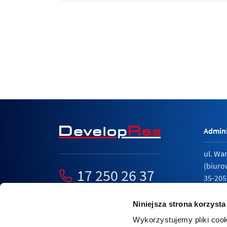
Admini
ul. Wa
(biuro
17 250 26 37
35-205
mieszkania@developres.pl
tel.
17 
Niniejsza strona korzysta
Wykorzystujemy pliki cook