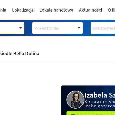
nia
Lokalizacje
Lokale handlowe
Aktualności
O f
Powierzchnia
Dodatkowe z
siedle Bella Dolina
Izabela 
Kierownik Bi
izabelaszere