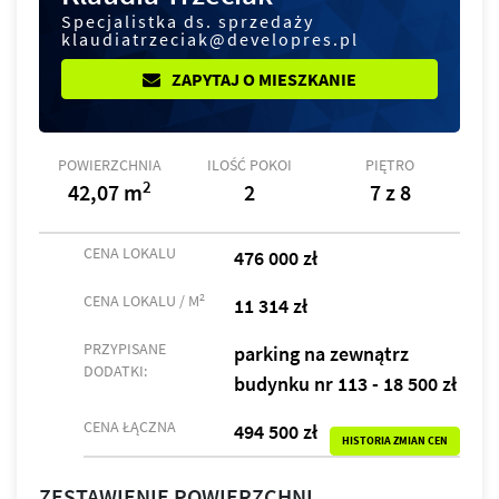
Specjalistka ds. sprzedaży
klaudiatrzeciak@developres.pl
ZAPYTAJ O MIESZKANIE
POWIERZCHNIA
ILOŚĆ POKOI
PIĘTRO
2
42,07 m
2
7 z 8
CENA LOKALU
476 000 zł
2
CENA LOKALU / M
11 314 zł
PRZYPISANE
parking na zewnątrz
DODATKI:
budynku nr 113 - 18 500 zł
CENA ŁĄCZNA
494 500 zł
HISTORIA ZMIAN CEN
ZESTAWIENIE POWIERZCHNI