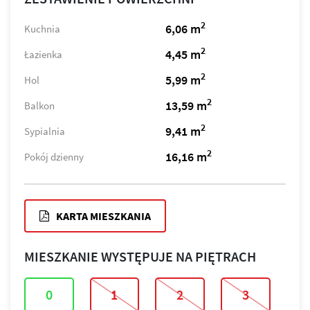
2
6,06 m
Kuchnia
2
4,45 m
Łazienka
2
5,99 m
Hol
2
13,59 m
Balkon
2
9,41 m
Sypialnia
2
16,16 m
Pokój dzienny
KARTA MIESZKANIA
MIESZKANIE WYSTĘPUJE NA PIĘTRACH
0
1
2
3