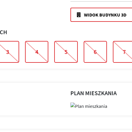
WIDOK BUDYNKU 3D
ACH
3
4
5
6
7
PLAN MIESZKANIA