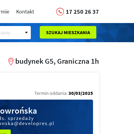
17 250 26 37
irmie
Kontakt
SZUKAJ MIESZKANIA
alety
budynek G5, Graniczna 1h
Termin oddania:
30/03/2025
kowrońska
ds. sprzedaży
onska@developres.pl