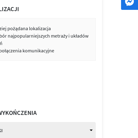
LIZACJI
iej pożądana lokalizacja
bór najpopularniejszych metraży i układów
ń
 połączenia komunikacyjne
WYKOŃCZENIA
I