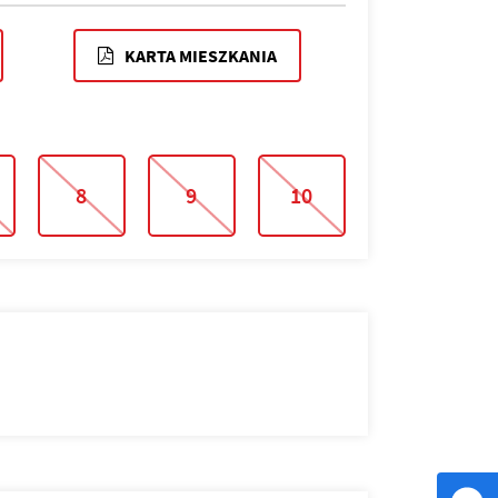
KARTA MIESZKANIA
8
9
10