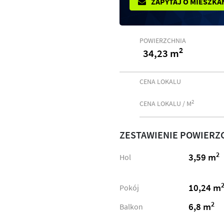
ZAPYTAJ O MIESZKA
POWIERZCHNIA
2
34,23 m
CENA LOKALU
2
CENA LOKALU / M
ZESTAWIENIE POWIERZ
2
3,59 m
Hol
10,24 m
Pokój
2
6,8 m
Balkon