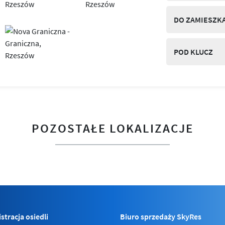
DO ZAMIESZK
POD KLUCZ
POZOSTAŁE LOKALIZACJE
stracja osiedli
Biuro sprzedaży SkyRes