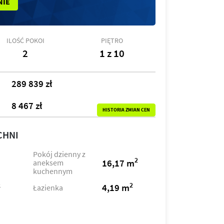
NIE
ILOŚĆ POKOI
PIĘTRO
2
1 z 10
289 839 zł
8 467 zł
HISTORIA ZMIAN CEN
CHNI
Pokój dzienny z
2
16,17 m
aneksem
kuchennym
2
2
4,19 m
Łazienka