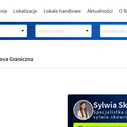
nia
Lokalizacje
Lokale handlowe
Aktualności
O f
Powierzchnia
Dodatkowe z
ova Graniczna
Sylwia S
Specjalistka 
sylwia.skowr