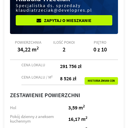
Specjalistka ds. sprzedaży
klaudiatrzeciak@developres.pl
ZAPYTAJ O MIESZKANIE
POWIERZCHNIA
ILOŚĆ POKOI
PIĘTRO
2
34,22 m
2
0 z 10
CENA LOKALU
291 756 zł
2
CENA LOKALU / M
8 526 zł
HISTORIA ZMIAN CEN
ZESTAWIENIE POWIERZCHNI
2
3,59 m
Hol
Pokój dzienny z aneksem
2
16,17 m
kuchennym