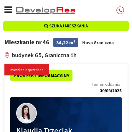
SZUKAJ MIESZKANIA
Mieszkanie nr 46
2
34,22 m
Nova Graniczna
budynek G5, Graniczna 1h
mieszkanie sprzedane
PROSPEKT INFORMACYJNY
Termin oddania:
30/03/2025
Klaudia Trzeciak