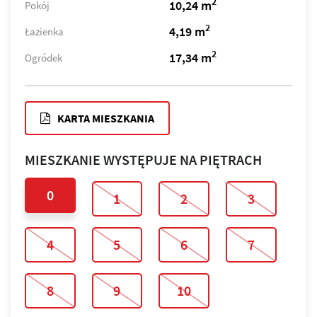
2
10,24 m
Pokój
2
4,19 m
Łazienka
2
17,34 m
Ogródek
KARTA MIESZKANIA
MIESZKANIE WYSTĘPUJE NA PIĘTRACH
0
1
2
3
4
5
6
7
8
9
10