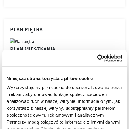
PLAN PIĘTRA
PLAN MIESZKANIA
Niniejsza strona korzysta z plików cookie
LOKALIZACJA
Wykorzystujemy pliki cookie do spersonalizowania treści
i reklam, aby oferować funkcje społecznościowe i
analizować ruch w naszej witrynie. Informacje o tym, jak
NOVA GRANICZNA powstaje w najbardziej lubianej
korzystasz z naszej witryny, udostępniamy partnerom
części miasta!
społecznościowym, reklamowym i analitycznym.
Tu każdy, nawet najbardziej wymagający Klient znajdzie
Partnerzy mogą połączyć te informacje z innymi danymi
swoje wymarzone mieszkanie.
Nowoczesne budynki
otrzymanymi od Ciebie lub uzyskanymi podczas