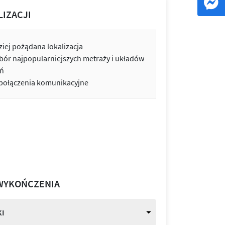
LIZACJI
iej pożądana lokalizacja
bór najpopularniejszych metraży i układów
ń
 połączenia komunikacyjne
WYKOŃCZENIA
I