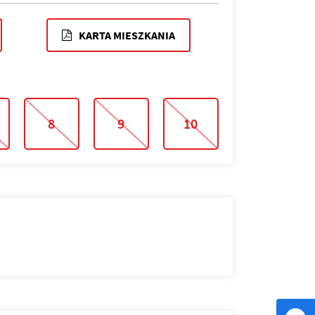
KARTA MIESZKANIA
8
9
10