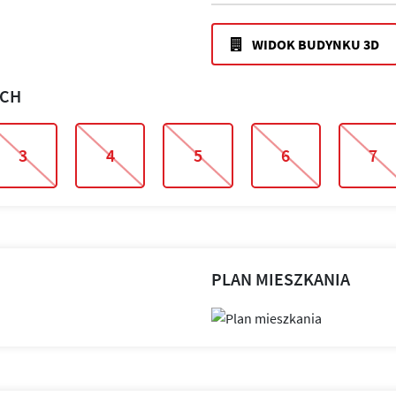
WIDOK BUDYNKU 3D
ACH
3
4
5
6
7
PLAN MIESZKANIA