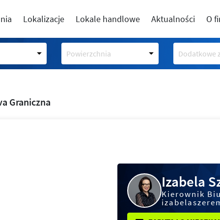
nia
Lokalizacje
Lokale handlowe
Aktualności
O f
Powierzchnia
Dodatkowe z
a Graniczna
Izabela 
Kierownik Bi
izabelaszere