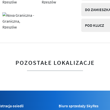
DO ZAMIESZK
POD KLUCZ
POZOSTAŁE LOKALIZACJE
stracja osiedli
Biuro sprzedaży SkyRes