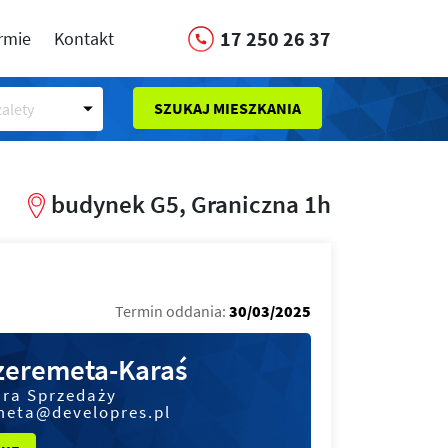
17 250 26 37
irmie
Kontakt
SZUKAJ MIESZKANIA
alety
budynek G5, Graniczna 1h
Termin oddania:
30/03/2025
Szeremeta-Karaś
ura Sprzedaży
meta@developres.pl