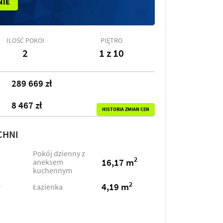
NIE
ILOŚĆ POKOI
PIĘTRO
2
1 z 10
289 669 zł
8 467 zł
HISTORIA ZMIAN CEN
CHNI
Pokój dzienny z
2
16,17 m
aneksem
kuchennym
2
2
4,19 m
Łazienka