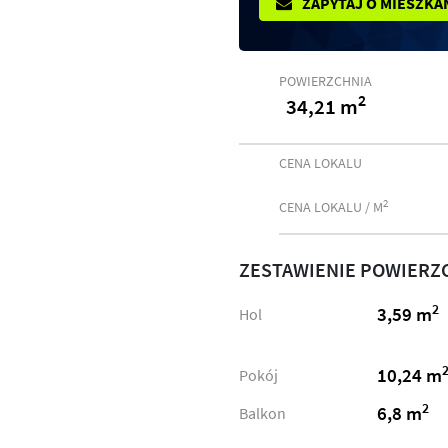
ZAPYTAJ O MIESZKA
POWIERZCHNIA
2
34,21 m
CENA LOKALU
2
CENA LOKALU / M
ZESTAWIENIE POWIERZ
2
3,59 m
Hol
10,24 m
Pokój
2
6,8 m
Balkon