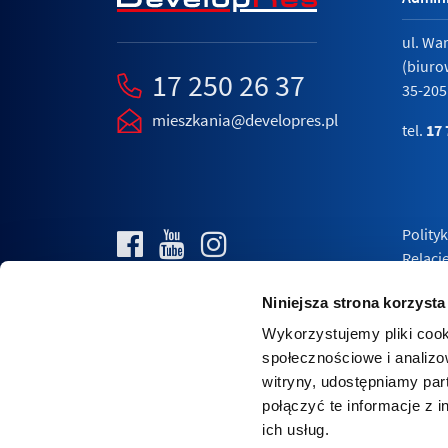
ul. Wa
(biuro
17 250 26 37
35-205
mieszkania@developres.pl
tel.
17 
Polity
Relacj
Niniejsza strona korzysta
Wykorzystujemy pliki cook
społecznościowe i analizo
witryny, udostępniamy pa
połączyć te informacje z 
ich usług.