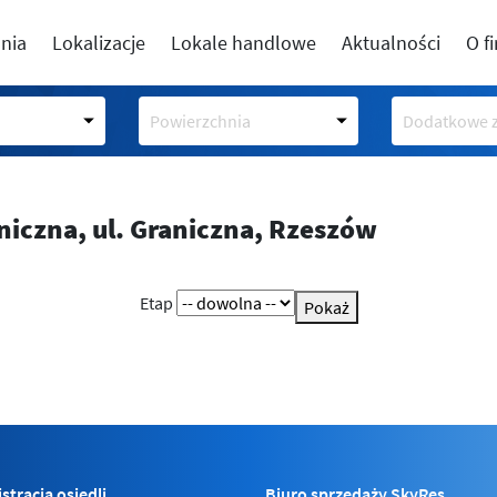
nia
Lokalizacje
Lokale handlowe
Aktualności
O f
Powierzchnia
Dodatkowe z
aniczna,
ul. Graniczna, Rzeszów
Etap
Pokaż
stracja osiedli
Biuro sprzedaży SkyRes