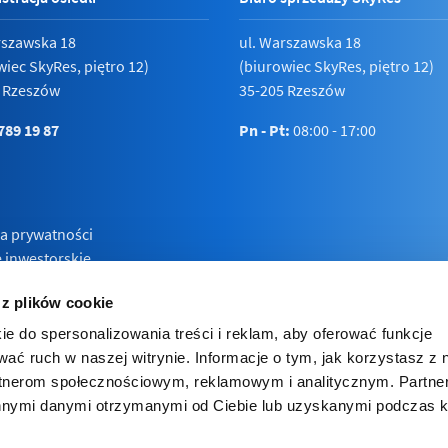
rszawska 18
ul. Warszawska 18
wiec SkyRes, piętro 12)
(biurowiec SkyRes, piętro 12)
 Rzeszów
35-205 Rzeszów
789 19 87
Pn - Pt:
08:00 - 17:00
ka prywatności
e inwestorskie
 z plików cookie
ie do spersonalizowania treści i reklam, aby oferować funkcje
wać ruch w naszej witrynie. Informacje o tym, jak korzystasz z 
rtnerom społecznościowym, reklamowym i analitycznym. Partn
innymi danymi otrzymanymi od Ciebie lub uzyskanymi podczas k