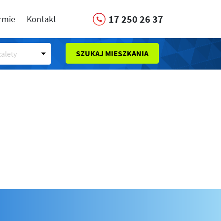
17 250 26 37
irmie
Kontakt
SZUKAJ MIESZKANIA
alety