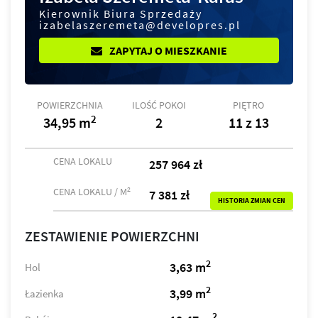
Kierownik Biura Sprzedaży
izabelaszeremeta@developres.pl
ZAPYTAJ O MIESZKANIE
POWIERZCHNIA
ILOŚĆ POKOI
PIĘTRO
2
34,95 m
2
11 z 13
CENA LOKALU
257 964 zł
2
CENA LOKALU / M
7 381 zł
HISTORIA ZMIAN CEN
ZESTAWIENIE POWIERZCHNI
2
3,63 m
Hol
2
3,99 m
Łazienka
2