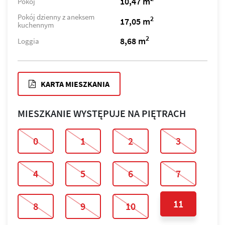
10,47 m
Pokój
Pokój dzienny z aneksem
2
17,05 m
kuchennym
2
8,68 m
Loggia
KARTA MIESZKANIA
MIESZKANIE WYSTĘPUJE NA PIĘTRACH
0
1
2
3
4
5
6
7
11
8
9
10