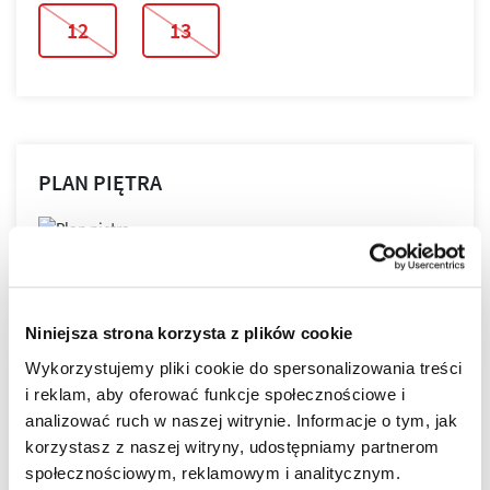
12
13
PLAN PIĘTRA
PLAN MIESZKANIA
Niniejsza strona korzysta z plików cookie
Wykorzystujemy pliki cookie do spersonalizowania treści
i reklam, aby oferować funkcje społecznościowe i
LOKALIZACJA
analizować ruch w naszej witrynie. Informacje o tym, jak
korzystasz z naszej witryny, udostępniamy partnerom
społecznościowym, reklamowym i analitycznym.
NOVA GRANICZNA powstaje w najbardziej lubianej