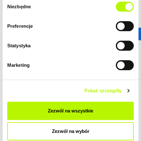
Wybór
Najbardziej pożądana lokalizacja
Niezbędne
zgody
Duży wybór najpopularniejszych metraży i
układów mieszkań
Idealne połączenia komunikacyjne
Preferencje
Statystyka
GALERIA
Marketing
Pokaż szczegóły
Zezwól na wszystkie
Zezwól na wybór