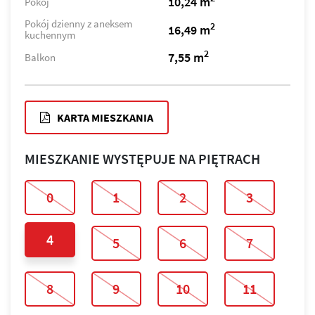
10,24 m
Pokój
Pokój dzienny z aneksem
2
16,49 m
kuchennym
2
7,55 m
Balkon
KARTA MIESZKANIA
MIESZKANIE WYSTĘPUJE NA PIĘTRACH
0
1
2
3
4
5
6
7
8
9
10
11