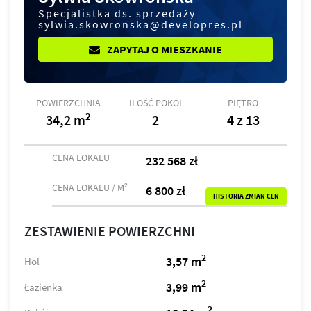
Specjalistka ds. sprzedaży
sylwia.skowronska@developres.pl
ZAPYTAJ O MIESZKANIE
POWIERZCHNIA
ILOŚĆ POKOI
PIĘTRO
2
34,2 m
2
4 z 13
CENA LOKALU
232 568 zł
2
CENA LOKALU / M
6 800 zł
HISTORIA ZMIAN CEN
ZESTAWIENIE POWIERZCHNI
2
3,57 m
Hol
2
3,99 m
Łazienka
2