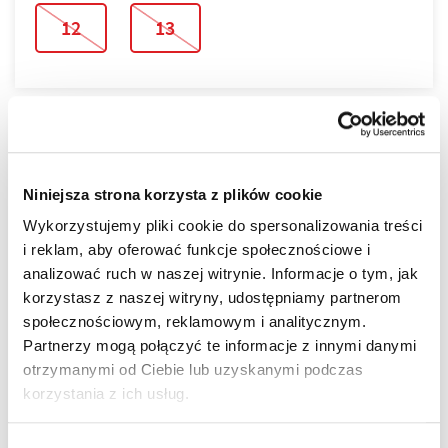
12
13
LOKALIZACJA
Niniejsza strona korzysta z plików cookie
NOVA GRANICZNA powstaje w najbardziej lubianej
Wykorzystujemy pliki cookie do spersonalizowania treści
części miasta!
i reklam, aby oferować funkcje społecznościowe i
Tu każdy, nawet najbardziej wymagający Klient znajdzie
analizować ruch w naszej witrynie. Informacje o tym, jak
swoje wymarzone mieszkanie.
Nowoczesne budynki
korzystasz z naszej witryny, udostępniamy partnerom
idealnie wpisują się w otoczenie, jednocześnie
społecznościowym, reklamowym i analitycznym.
posiadając swój nowoczesny, unikatowy design.
Partnerzy mogą połączyć te informacje z innymi danymi
więcej
otrzymanymi od Ciebie lub uzyskanymi podczas
DOWIEDZ SIĘ WIĘCEJ O LOKALIZACJI
ZALETY LOKALIZACJI
korzystania z ich usług.