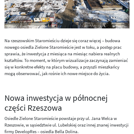
Na rzeszowskim Staromieściu dzieje się coraz więcej – budowa
nowego osiedla Zielone Staromieście jest w toku, a postęp prac
sprawia, że inwestycja z miesiąca na miesiąc nabiera realnych
kształtów. To moment, w którym wizualizacje zaczynają zamieniać
się w konkretne efekty na placu budowy, a przyszli mieszkańcy
mogą obserwować, jak rośnie ich nowe miejsce do życia.
Nowa inwestycja w północnej
części Rzeszowa
Osiedle Zielone Staromieście powstaje przy ul. Jana Welca w
Rzeszowie, w sąsiedztwie ul. Lubelskiej oraz innej znanej inwestycji
firmy DevelopRes – osiedla Bella Dolina.