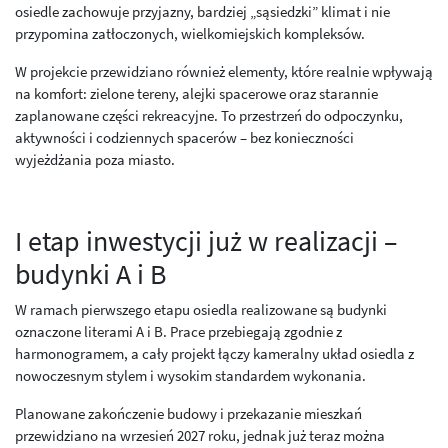
osiedle zachowuje przyjazny, bardziej „sąsiedzki” klimat i nie
przypomina zatłoczonych, wielkomiejskich kompleksów.
W projekcie przewidziano również elementy, które realnie wpływają
na komfort: zielone tereny, alejki spacerowe oraz starannie
zaplanowane części rekreacyjne. To przestrzeń do odpoczynku,
aktywności i codziennych spacerów – bez konieczności
wyjeżdżania poza miasto.
I etap inwestycji już w realizacji –
budynki A i B
W ramach pierwszego etapu osiedla realizowane są budynki
oznaczone literami A i B. Prace przebiegają zgodnie z
harmonogramem, a cały projekt łączy kameralny układ osiedla z
nowoczesnym stylem i wysokim standardem wykonania.
Planowane zakończenie budowy i przekazanie mieszkań
przewidziano na wrzesień 2027 roku, jednak już teraz można