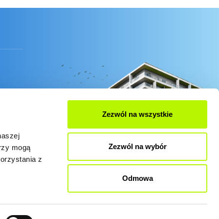
Zezwól na wszystkie
naszej
Zezwól na wybór
erzy mogą
orzystania z
Odmowa
es zgodnie z obecnymi ustawieniami przeglądarki.