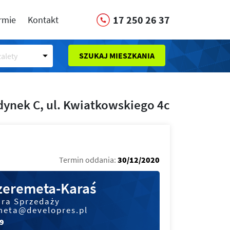
17 250 26 37
irmie
Kontakt
SZUKAJ MIESZKANIA
alety
ynek C, ul. Kwiatkowskiego 4c
Termin oddania:
30/12/2020
Szeremeta-Karaś
ura Sprzedaży
meta@developres.pl
29