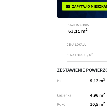
ZAPYTAJ O MIESZKA
POWIERZCHNIA
2
63,11 m
CENA LOKALU
2
CENA LOKALU / M
ZESTAWIENIE POWIERZ
2
9,12 m
Hol
2
4,96 m
Łazienka
2
10,5 m
Pokój