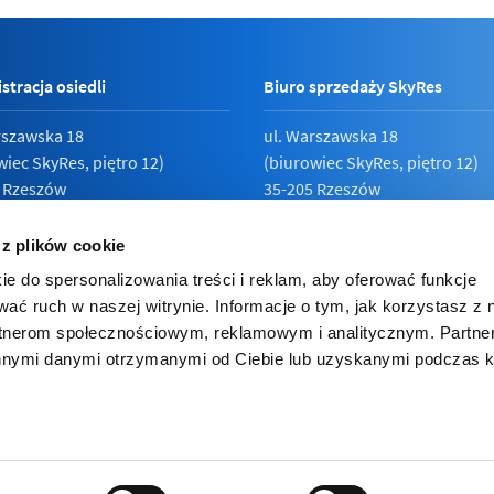
stracja osiedli
Biuro sprzedaży SkyRes
rszawska 18
ul. Warszawska 18
wiec SkyRes, piętro 12)
(biurowiec SkyRes, piętro 12)
 Rzeszów
35-205 Rzeszów
789 19 87
Pn - Pt:
08:00 - 17:00
 z plików cookie
ie do spersonalizowania treści i reklam, aby oferować funkcje
wać ruch w naszej witrynie. Informacje o tym, jak korzystasz z 
rtnerom społecznościowym, reklamowym i analitycznym. Partn
ka prywatności
innymi danymi otrzymanymi od Ciebie lub uzyskanymi podczas k
e inwestorskie
ies (ciasteczka). Korzystając z niej zgadzasz się na używanie cooki
lądarce.