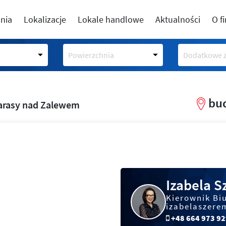
nia
Lokalizacje
Lokale handlowe
Aktualności
O f
Powierzchnia
Dodatkowe z
bud
arasy nad Zalewem
Izabela 
Kierownik Bi
izabelaszere
+48 664 973 9