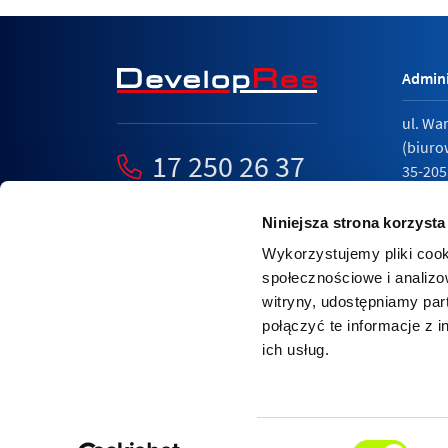
Admini
ul. Wa
(biuro
17 250 26 37
35-205
mieszkania@developres.pl
tel.
17 
Niniejsza strona korzysta
Wykorzystujemy pliki cook
społecznościowe i analizo
witryny, udostępniamy pa
Polity
połączyć te informacje z 
Relacj
ich usług.
Nasza strona internetowa wykorzystuje pliki cook
Dowiedz się więcej o zarządzaniu cookies w przeg
Wybór