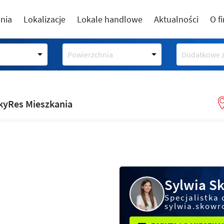
nia
Lokalizacje
Lokale handlowe
Aktualności
O f
Powierzchnia
Dodatkowe z
kyRes Mieszkania
Sylwia S
Specjalistka 
sylwia.skowr