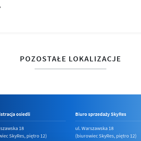
POZOSTAŁE LOKALIZACJE
stracja osiedli
Biuro sprzedaży SkyRes
rszawska 18
ul. Warszawska 18
wiec SkyRes, piętro 12)
(biurowiec SkyRes, piętro 12)