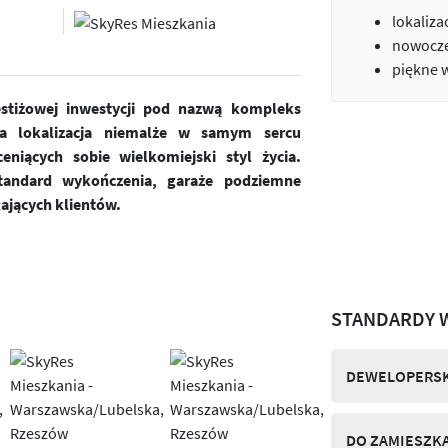
lokaliza
nowocze
piękne 
estiżowej inwestycji pod nazwą kompleks
a lokalizacja niemalże w samym sercu
niących sobie wielkomiejski styl życia.
andard wykończenia, garaże podziemne
ających klientów.
STANDARDY 
DEWELOPERSK
DO ZAMIESZK