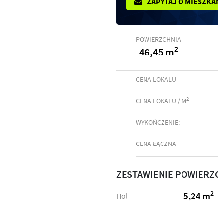
ZAPYTAJ O MIESZKA
POWIERZCHNIA
2
46,45 m
CENA LOKALU
2
CENA LOKALU / M
WYKOŃCZENIE:
CENA ŁĄCZNA
ZESTAWIENIE POWIERZ
2
5,24 m
Hol