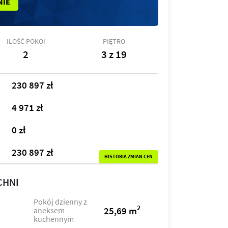
NIE
ILOŚĆ POKOI
PIĘTRO
2
3 z 19
230 897 zł
4 971 zł
0 zł
230 897 zł
HISTORIA ZMIAN CEN
CHNI
Pokój dzienny z
2
25,69 m
aneksem
kuchennym