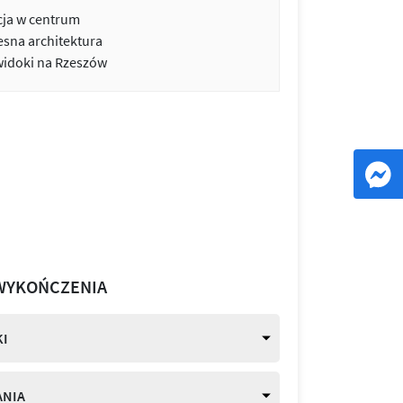
cja w centrum
sna architektura
widoki na Rzeszów
WYKOŃCZENIA
I
ANIA