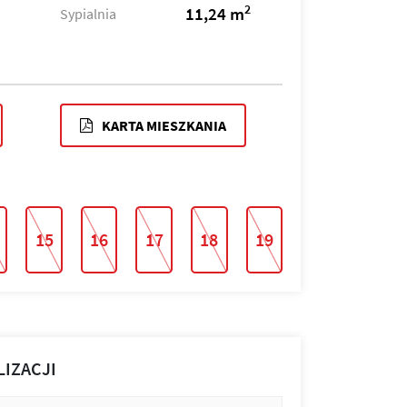
2
11,24 m
Sypialnia
KARTA MIESZKANIA
15
16
17
18
19
LIZACJI