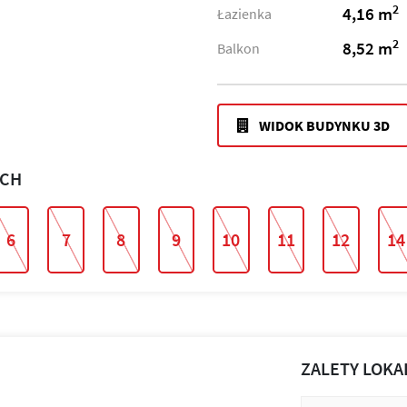
2
4,16 m
Łazienka
2
8,52 m
Balkon
WIDOK BUDYNKU 3D
ACH
6
7
8
9
10
11
12
14
ZALETY LOKA