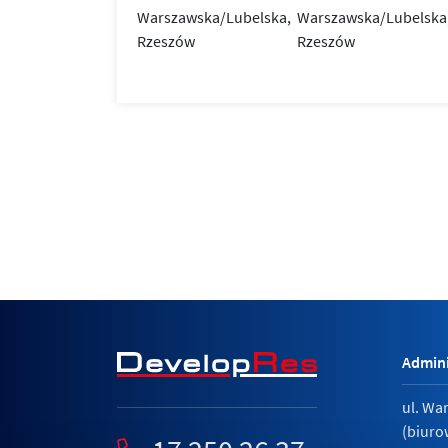
Admini
ul. Wa
(biuro