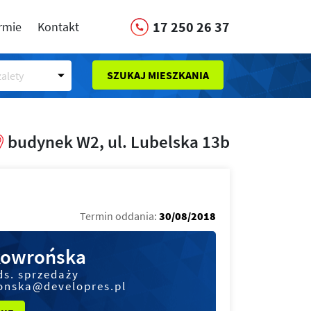
17 250 26 37
irmie
Kontakt
SZUKAJ MIESZKANIA
alety
budynek W2, ul. Lubelska 13b
Termin oddania:
30/08/2018
kowrońska
ds. sprzedaży
onska@developres.pl