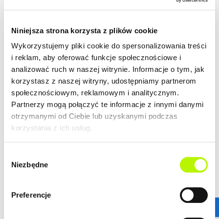
klientów.
ZALETY LOKALIZACJI
DOWIEDZ SIĘ WIĘCEJ O LOKALIZACJI
Niniejsza strona korzysta z plików cookie
lokalizacja w centrum
Wykorzystujemy pliki cookie do spersonalizowania treści
nowoczesna architektura
i reklam, aby oferować funkcje społecznościowe i
piękne widoki na Rzeszów
analizować ruch w naszej witrynie. Informacje o tym, jak
korzystasz z naszej witryny, udostępniamy partnerom
społecznościowym, reklamowym i analitycznym.
Partnerzy mogą połączyć te informacje z innymi danymi
GALERIA
otrzymanymi od Ciebie lub uzyskanymi podczas
korzystania z ich usług.
Wybór
Niezbędne
zgody
Preferencje