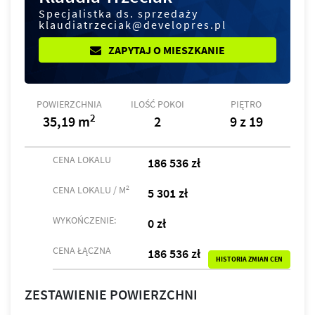
Specjalistka ds. sprzedaży
klaudiatrzeciak@developres.pl
ZAPYTAJ O MIESZKANIE
POWIERZCHNIA
ILOŚĆ POKOI
PIĘTRO
2
35,19 m
2
9 z 19
CENA LOKALU
186 536 zł
2
CENA LOKALU / M
5 301 zł
WYKOŃCZENIE:
0 zł
CENA ŁĄCZNA
186 536 zł
HISTORIA ZMIAN CEN
ZESTAWIENIE POWIERZCHNI