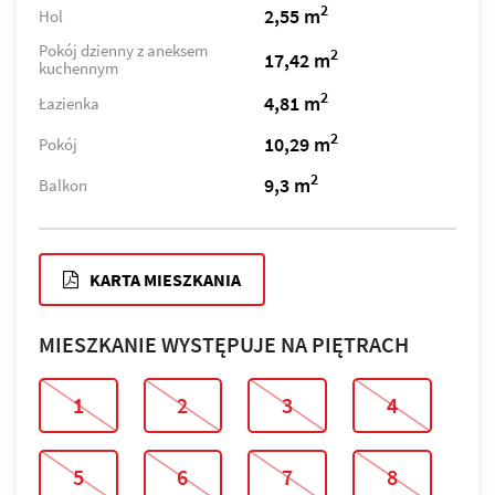
2
2,55 m
Hol
Pokój dzienny z aneksem
2
17,42 m
kuchennym
2
4,81 m
Łazienka
2
10,29 m
Pokój
2
9,3 m
Balkon
KARTA MIESZKANIA
MIESZKANIE WYSTĘPUJE NA PIĘTRACH
1
2
3
4
5
6
7
8