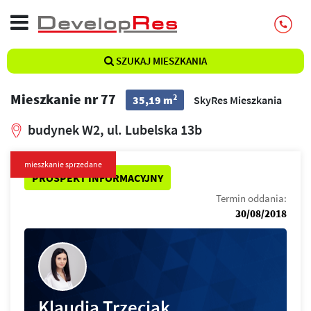
SZUKAJ MIESZKANIA
Mieszkanie nr 77
2
35,19 m
SkyRes Mieszkania
budynek W2, ul. Lubelska 13b
mieszkanie sprzedane
PROSPEKT INFORMACYJNY
Termin oddania:
30/08/2018
Klaudia Trzeciak