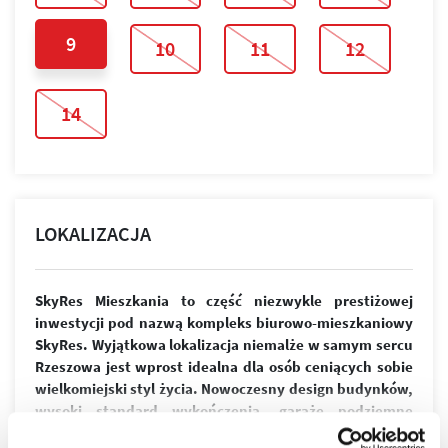
9
10
11
12
14
LOKALIZACJA
SkyRes Mieszkania to część niezwykle prestiżowej
inwestycji pod nazwą kompleks biurowo-mieszkaniowy
SkyRes. Wyjątkowa lokalizacja niemalże w samym sercu
Rzeszowa jest wprost idealna dla osób ceniących sobie
wielkomiejski styl życia. Nowoczesny design budynków,
wysoki standard wykończenia, garaże podziemne
spełnią wymagania nawet najbardziej wymagających
więcej