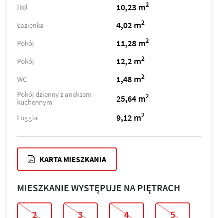
2
10,23 m
Hol
2
4,02 m
Łazienka
2
11,28 m
Pokój
2
12,2 m
Pokój
2
1,48 m
WC
Pokój dzienny z aneksem
2
25,64 m
kuchennym
2
9,12 m
Loggia
KARTA MIESZKANIA
MIESZKANIE WYSTĘPUJE NA PIĘTRACH
2
3
4
5