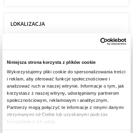
LOKALIZACJA
SkyRes Mieszkania to część niezwykle prestiżowej
inwestycji pod nazwą kompleks biurowo-mieszkaniowy
SkyRes. Wyjątkowa lokalizacja niemalże w samym sercu
Niniejsza strona korzysta z plików cookie
Rzeszowa jest wprost idealna dla osób ceniących sobie
wielkomiejski styl życia. Nowoczesny design budynków,
Wykorzystujemy pliki cookie do spersonalizowania treści
wysoki standard wykończenia, garaże podziemne
i reklam, aby oferować funkcje społecznościowe i
spełnią wymagania nawet najbardziej wymagających
więcej
analizować ruch w naszej witrynie. Informacje o tym, jak
klientów.
korzystasz z naszej witryny, udostępniamy partnerom
ZALETY LOKALIZACJI
społecznościowym, reklamowym i analitycznym.
DOWIEDZ SIĘ WIĘCEJ O LOKALIZACJI
Partnerzy mogą połączyć te informacje z innymi danymi
otrzymanymi od Ciebie lub uzyskanymi podczas
lokalizacja w centrum
nowoczesna architektura
korzystania z ich usług.
piękne widoki na Rzeszów