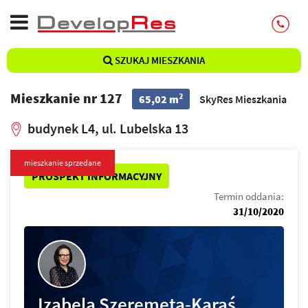
SZUKAJ MIESZKANIA
Mieszkanie nr 127
2
65,02 m
SkyRes Mieszkania
budynek L4, ul. Lubelska 13
mieszkanie sprzedane
PROSPEKT INFORMACYJNY
Termin oddania:
31/10/2020
Izabela Szeremeta-Karaś