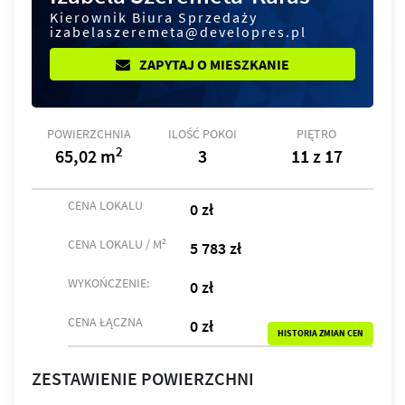
Kierownik Biura Sprzedaży
izabelaszeremeta@developres.pl
ZAPYTAJ O MIESZKANIE
POWIERZCHNIA
ILOŚĆ POKOI
PIĘTRO
2
65,02 m
3
11 z 17
CENA LOKALU
0 zł
2
CENA LOKALU / M
5 783 zł
WYKOŃCZENIE:
0 zł
CENA ŁĄCZNA
0 zł
HISTORIA ZMIAN CEN
ZESTAWIENIE POWIERZCHNI