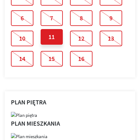
6
7
8
9
11
10
12
13
14
15
16
PLAN PIĘTRA
PLAN MIESZKANIA