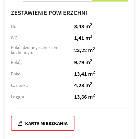
ZESTAWIENIE POWIERZCHNI
2
8,43 m
Hol
2
1,41 m
WC
Pokój dzienny z aneksem
2
23,22 m
kuchennym
2
9,79 m
Pokój
2
13,41 m
Pokój
2
4,28 m
Łazienka
2
13,66 m
Loggia
KARTA MIESZKANIA