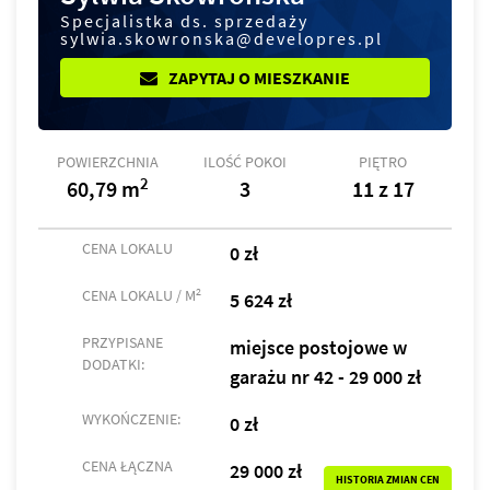
Specjalistka ds. sprzedaży
sylwia.skowronska@developres.pl
ZAPYTAJ O MIESZKANIE
POWIERZCHNIA
ILOŚĆ POKOI
PIĘTRO
2
60,79 m
3
11 z 17
CENA LOKALU
0 zł
2
CENA LOKALU / M
5 624 zł
PRZYPISANE
miejsce postojowe w
DODATKI:
garażu nr 42 - 29 000 zł
WYKOŃCZENIE:
0 zł
CENA ŁĄCZNA
29 000 zł
HISTORIA ZMIAN CEN