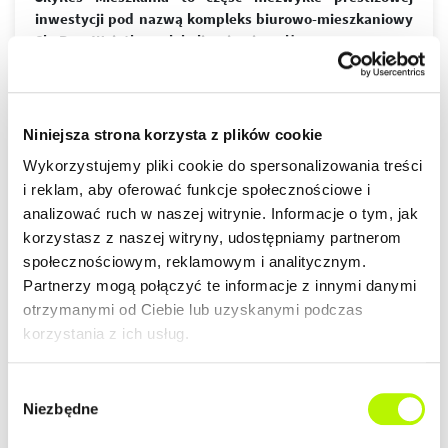
inwestycji pod nazwą kompleks biurowo-mieszkaniowy
SkyRes. Wyjątkowa lokalizacja niemalże w samym sercu
Rzeszowa jest wprost idealna dla osób ceniących sobie
wielkomiejski styl życia. Nowoczesny design budynków,
wysoki standard wykończenia, garaże podziemne
spełnią wymagania nawet najbardziej wymagających
więcej
Niniejsza strona korzysta z plików cookie
klientów.
Wykorzystujemy pliki cookie do spersonalizowania treści
ZALETY LOKALIZACJI
i reklam, aby oferować funkcje społecznościowe i
DOWIEDZ SIĘ WIĘCEJ O LOKALIZACJI
analizować ruch w naszej witrynie. Informacje o tym, jak
lokalizacja w centrum
korzystasz z naszej witryny, udostępniamy partnerom
nowoczesna architektura
społecznościowym, reklamowym i analitycznym.
piękne widoki na Rzeszów
Partnerzy mogą połączyć te informacje z innymi danymi
otrzymanymi od Ciebie lub uzyskanymi podczas
korzystania z ich usług.
GALERIA
Wybór
Niezbędne
zgody