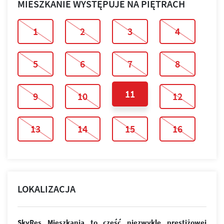
MIESZKANIE WYSTĘPUJE NA PIĘTRACH
1
2
3
4
5
6
7
8
11
9
10
12
13
14
15
16
LOKALIZACJA
SkyRes Mieszkania to część niezwykle prestiżowej