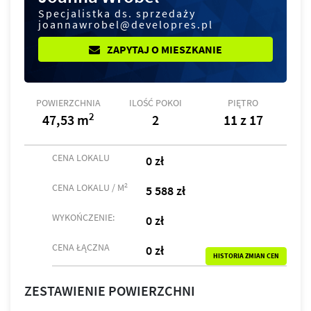
Specjalistka ds. sprzedaży
joannawrobel@developres.pl
ZAPYTAJ O MIESZKANIE
POWIERZCHNIA
ILOŚĆ POKOI
PIĘTRO
2
47,53 m
2
11 z 17
CENA LOKALU
0 zł
2
CENA LOKALU / M
5 588 zł
WYKOŃCZENIE:
0 zł
CENA ŁĄCZNA
0 zł
HISTORIA ZMIAN CEN
ZESTAWIENIE POWIERZCHNI