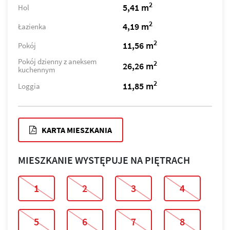
2
5,41 m
Hol
2
4,19 m
Łazienka
2
11,56 m
Pokój
Pokój dzienny z aneksem
2
26,26 m
kuchennym
2
11,85 m
Loggia
KARTA MIESZKANIA
MIESZKANIE WYSTĘPUJE NA PIĘTRACH
1
2
3
4
5
6
7
8