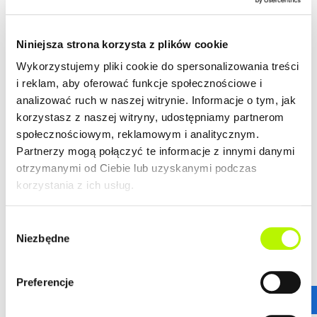
klientów.
ZALETY LOKALIZACJI
DOWIEDZ SIĘ WIĘCEJ O LOKALIZACJI
Niniejsza strona korzysta z plików cookie
lokalizacja w centrum
Wykorzystujemy pliki cookie do spersonalizowania treści
nowoczesna architektura
i reklam, aby oferować funkcje społecznościowe i
piękne widoki na Rzeszów
analizować ruch w naszej witrynie. Informacje o tym, jak
korzystasz z naszej witryny, udostępniamy partnerom
społecznościowym, reklamowym i analitycznym.
Partnerzy mogą połączyć te informacje z innymi danymi
GALERIA
otrzymanymi od Ciebie lub uzyskanymi podczas
korzystania z ich usług.
Wybór
Niezbędne
zgody
Preferencje