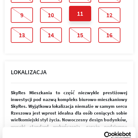
11
9
10
12
13
14
15
16
LOKALIZACJA
SkyRes Mieszkania to część niezwykle prestiżowej
inwestycji pod nazwą kompleks biurowo-mieszkaniowy
SkyRes. Wyjątkowa lokalizacja niemalże w samym sercu
Rzeszowa jest wprost idealna dla osób ceniących sobie
wielkomiejski styl życia. Nowoczesny design budynków,
wysoki standard wykończenia, garaże podziemne
spełnią wymagania nawet najbardziej wymagających
więcej