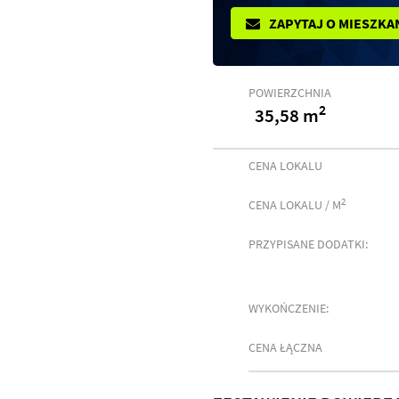
ZAPYTAJ O MIESZKA
POWIERZCHNIA
2
35,58 m
CENA LOKALU
2
CENA LOKALU / M
PRZYPISANE DODATKI:
WYKOŃCZENIE:
CENA ŁĄCZNA