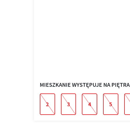
MIESZKANIE WYSTĘPUJE NA PIĘTR
2
3
4
5