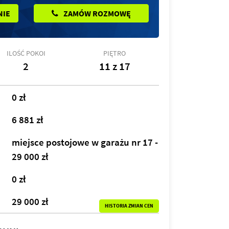
NIE
ZAMÓW ROZMOWĘ
ILOŚĆ POKOI
PIĘTRO
2
11 z 17
0 zł
6 881 zł
miejsce postojowe w garażu nr 17 -
29 000 zł
0 zł
29 000 zł
HISTORIA ZMIAN CEN