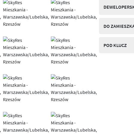
DEWELOPERSK
DO ZAMIESZK
POD KLUCZ