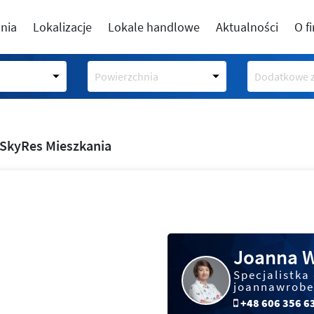
nia
Lokalizacje
Lokale handlowe
Aktualności
O f
Powierzchnia
Dodatkowe z
SkyRes Mieszkania
Joanna 
Specjalistka
joannawrobe
+48 606 356 6