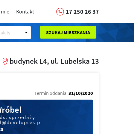
17 250 26 37
irmie
Kontakt
SZUKAJ MIESZKANIA
alety
budynek L4, ul. Lubelska 13
Termin oddania:
31/10/2020
Wróbel
 ds. sprzedaży
l@developres.pl
35