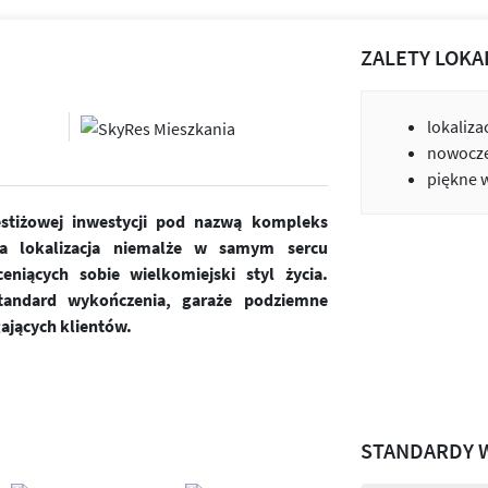
ZALETY LOKA
lokaliza
nowocze
piękne 
estiżowej inwestycji pod nazwą kompleks
a lokalizacja niemalże w samym sercu
niących sobie wielkomiejski styl życia.
andard wykończenia, garaże podziemne
ających klientów.
STANDARDY 