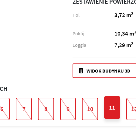
ZESTAWIENIE POWIERZ
2
3,72 m
Hol
10,34 m
Pokój
2
7,29 m
Loggia
WIDOK BUDYNKU 3D
ACH
11
6
7
8
9
10
1