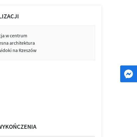
LIZACJI
cja w centrum
sna architektura
widoki na Rzeszów
WYKOŃCZENIA