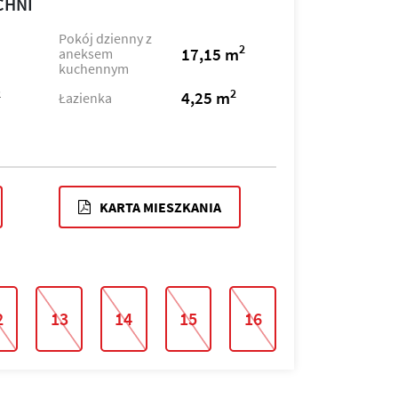
CHNI
Pokój dzienny z
2
17,15 m
aneksem
kuchennym
2
2
4,25 m
Łazienka
KARTA MIESZKANIA
2
13
14
15
16