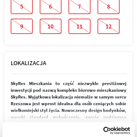
5
6
7
8
9
10
11
12
LOKALIZACJA
SkyRes Mieszkania to część niezwykle prestiżowej
inwestycji pod nazwą kompleks biurowo-mieszkaniowy
SkyRes. Wyjątkowa lokalizacja niemalże w samym sercu
Rzeszowa jest wprost idealna dla osób ceniących sobie
wielkomiejski styl życia. Nowoczesny design budynków,
wysoki standard wykończenia, garaże podziemne
spełnią wymagania nawet najbardziej wymagających
więcej
klientów.