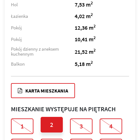
2
7,53 m
Hol
2
4,02 m
Łazienka
2
12,36 m
Pokój
2
10,41 m
Pokój
Pokój dzienny z aneksem
2
21,52 m
kuchennym
2
5,18 m
Balkon
KARTA MIESZKANIA
MIESZKANIE WYSTĘPUJE NA PIĘTRACH
2
1
3
4