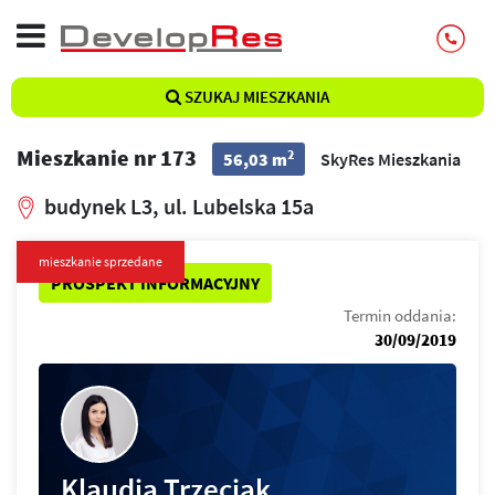
SZUKAJ MIESZKANIA
Mieszkanie nr 173
2
56,03 m
SkyRes Mieszkania
budynek L3, ul. Lubelska 15a
mieszkanie sprzedane
PROSPEKT INFORMACYJNY
Termin oddania:
30/09/2019
Klaudia Trzeciak