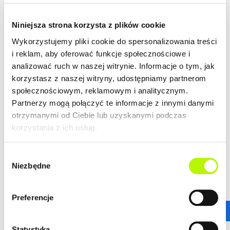
ZALETY LOKALIZACJI
DOWIEDZ SIĘ WIĘCEJ O LOKALIZACJI
Niniejsza strona korzysta z plików cookie
lokalizacja w centrum
Wykorzystujemy pliki cookie do spersonalizowania treści
nowoczesna architektura
i reklam, aby oferować funkcje społecznościowe i
piękne widoki na Rzeszów
analizować ruch w naszej witrynie. Informacje o tym, jak
korzystasz z naszej witryny, udostępniamy partnerom
społecznościowym, reklamowym i analitycznym.
Partnerzy mogą połączyć te informacje z innymi danymi
GALERIA
otrzymanymi od Ciebie lub uzyskanymi podczas
korzystania z ich usług.
Wybór
Niezbędne
zgody
Preferencje
Statystyka