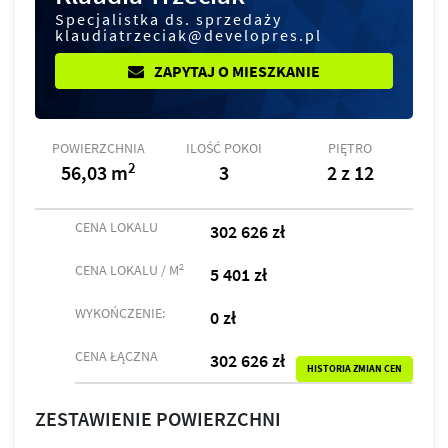
Specjalistka ds. sprzedaży
klaudiatrzeciak@developres.pl
ZAPYTAJ O MIESZKANIE
POWIERZCHNIA
ILOŚĆ POKOI
PIĘTRO
2
56,03 m
3
2 z 12
CENA LOKALU
302 626 zł
2
CENA LOKALU / M
5 401 zł
WYKOŃCZENIE:
0 zł
CENA ŁĄCZNA
302 626 zł
HISTORIA ZMIAN CEN
ZESTAWIENIE POWIERZCHNI