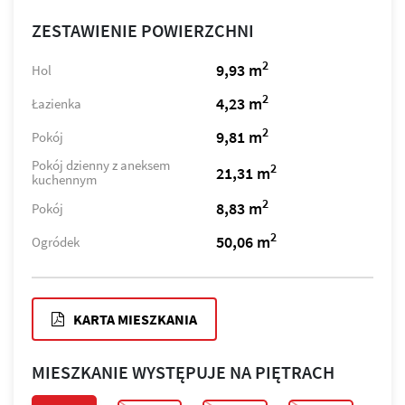
ZESTAWIENIE POWIERZCHNI
2
9,93 m
Hol
2
4,23 m
Łazienka
2
9,81 m
Pokój
Pokój dzienny z aneksem
2
21,31 m
kuchennym
2
8,83 m
Pokój
2
50,06 m
Ogródek
KARTA MIESZKANIA
MIESZKANIE WYSTĘPUJE NA PIĘTRACH