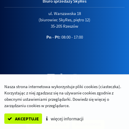
Biuro sprzedaży SkyRes
ul. Warszawska 18
(biurowiec SkyRes, piętro 12)
35-205 Rzeszów
Pn - Pt:
08:00 - 17:00
Nasza strona internetowa wykorzystuje pliki cookies (ciasteczka).
Polityka prywatności
Korzystając z niej zgadzasz się na używanie cookies zgodnie z
Relacje inwestorskie
obecnymi ustawieniami przeglądarki. Dowiedz się więcej o
zarządzaniu cookies w przeglądarce.
AKCEPTUJE
więcej informacji
ZAPYTAJ O TO MIESZKANIE
ZAMÓW ROZMOWĘ