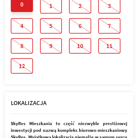
0
1
2
3
4
5
6
7
8
9
10
11
12
LOKALIZACJA
SkyRes Mieszkania to część niezwykle prestiżowej
inwestycji pod nazwą kompleks biurowo-mieszkaniowy
SkyRes. Wyjątkowa lokalizacja niemalże w samym sercu