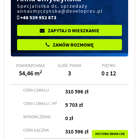
Specjalistka ds. sprzedaży
annasmyczynska@developres.pl
+48 539 952 873
ZAPYTAJ O MIESZKANIE
ZAMÓW ROZMOWĘ
POWIERZCHNIA
ILOŚĆ POKOI
PIĘTRO
2
54,46 m
3
0 z 12
CENA LOKALU
310 596 zł
2
CENA LOKALU / M
5 703 zł
WYKOŃCZENIE:
0 zł
CENA ŁĄCZNA
310 596 zł
HISTORIA ZMIAN CEN