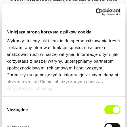
Rzeszowa jest wprost idealna dla osób ceniących sobie
wielkomiejski styl życia. Nowoczesny design budynków,
wysoki standard wykończenia, garaże podziemne
spełnią wymagania nawet najbardziej wymagających
więcej
klientów.
Niniejsza strona korzysta z plików cookie
ZALETY LOKALIZACJI
Wykorzystujemy pliki cookie do spersonalizowania treści
DOWIEDZ SIĘ WIĘCEJ O LOKALIZACJI
i reklam, aby oferować funkcje społecznościowe i
lokalizacja w centrum
analizować ruch w naszej witrynie. Informacje o tym, jak
nowoczesna architektura
korzystasz z naszej witryny, udostępniamy partnerom
piękne widoki na Rzeszów
społecznościowym, reklamowym i analitycznym.
Partnerzy mogą połączyć te informacje z innymi danymi
otrzymanymi od Ciebie lub uzyskanymi podczas
korzystania z ich usług.
GALERIA
Wybór
Niezbędne
zgody