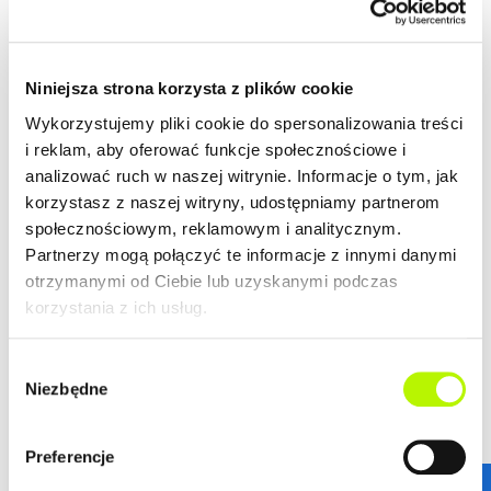
spełnią wymagania nawet najbardziej wymagających
więcej
klientów.
ZALETY LOKALIZACJI
Niniejsza strona korzysta z plików cookie
DOWIEDZ SIĘ WIĘCEJ O LOKALIZACJI
Wykorzystujemy pliki cookie do spersonalizowania treści
lokalizacja w centrum
i reklam, aby oferować funkcje społecznościowe i
nowoczesna architektura
analizować ruch w naszej witrynie. Informacje o tym, jak
piękne widoki na Rzeszów
korzystasz z naszej witryny, udostępniamy partnerom
społecznościowym, reklamowym i analitycznym.
Partnerzy mogą połączyć te informacje z innymi danymi
otrzymanymi od Ciebie lub uzyskanymi podczas
GALERIA
korzystania z ich usług.
Wybór
Niezbędne
zgody
Preferencje