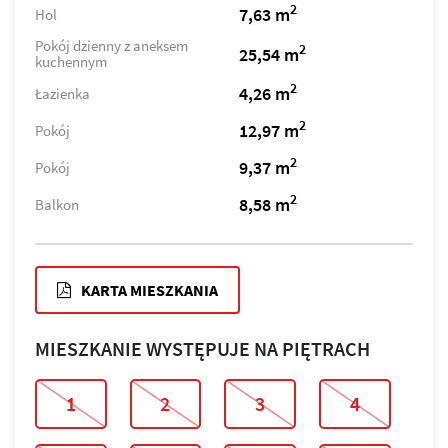
2
7,63 m
Hol
Pokój dzienny z aneksem
2
25,54 m
kuchennym
2
4,26 m
Łazienka
2
12,97 m
Pokój
2
9,37 m
Pokój
2
8,58 m
Balkon
KARTA MIESZKANIA
MIESZKANIE WYSTĘPUJE NA PIĘTRACH
1
2
3
4