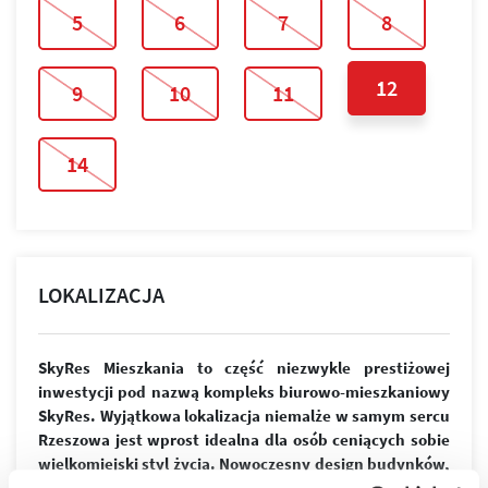
5
6
7
8
12
9
10
11
14
LOKALIZACJA
SkyRes Mieszkania to część niezwykle prestiżowej
inwestycji pod nazwą kompleks biurowo-mieszkaniowy
SkyRes. Wyjątkowa lokalizacja niemalże w samym sercu
Rzeszowa jest wprost idealna dla osób ceniących sobie
wielkomiejski styl życia. Nowoczesny design budynków,
wysoki standard wykończenia, garaże podziemne