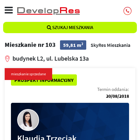
SZUKAJ MIESZKANIA
Mieszkanie nr 103
2
59,81 m
SkyRes Mieszkania
budynek L2, ul. Lubelska 13a
mieszkanie sprzedane
PROSPEKT INFORMACYJNY
Termin oddania:
30/08/2018
Klaudia Trzeciak