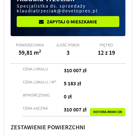
Specjalistka ds. sprzedaży
klaudiatrzeciak@developres.pl
ZAPYTAJ O MIESZKANIE
POWIERZCHNIA
ILOŚĆ POKOI
PIĘTRO
2
59,81 m
3
12 z 19
CENA LOKALU
310 007 zł
2
CENA LOKALU / M
5 183 zł
WYKOŃCZENIE:
0 zł
CENA ŁĄCZNA
310 007 zł
HISTORIA ZMIAN CEN
ZESTAWIENIE POWIERZCHNI