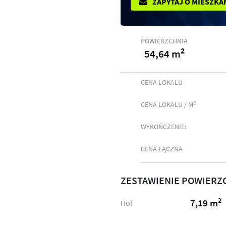
ZAPYTAJ O MIESZKA
POWIERZCHNIA
2
54,64 m
CENA LOKALU
2
CENA LOKALU / M
WYKOŃCZENIE:
CENA ŁĄCZNA
ZESTAWIENIE POWIERZ
2
7,19 m
Hol