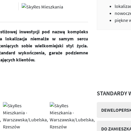
lokaliza
nowocze
piękne 
estiżowej inwestycji pod nazwą kompleks
a lokalizacja niemalże w samym sercu
niących sobie wielkomiejski styl życia.
andard wykończenia, garaże podziemne
ających klientów.
STANDARDY 
DEWELOPERSK
DO ZAMIESZK