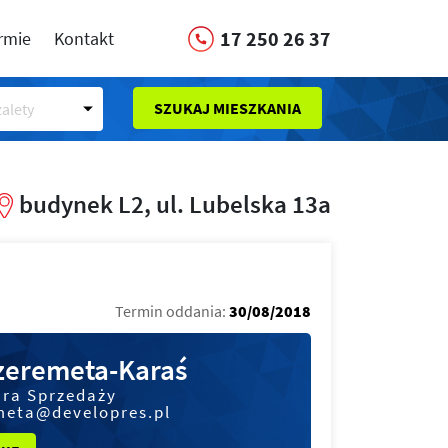
17 250 26 37
irmie
Kontakt
SZUKAJ MIESZKANIA
alety
budynek L2, ul. Lubelska 13a
Termin oddania:
30/08/2018
Szeremeta-Karaś
ura Sprzedaży
meta@developres.pl