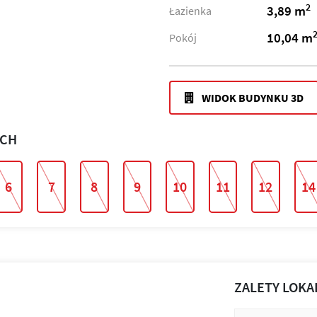
2
3,89 m
Łazienka
10,04 m
Pokój
WIDOK BUDYNKU 3D
ACH
6
7
8
9
10
11
12
14
ZALETY LOKA