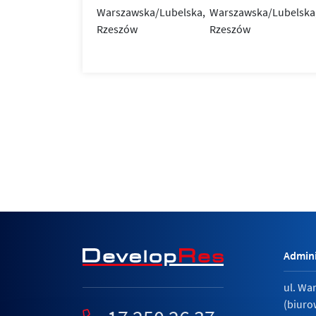
Admini
ul. Wa
(biuro