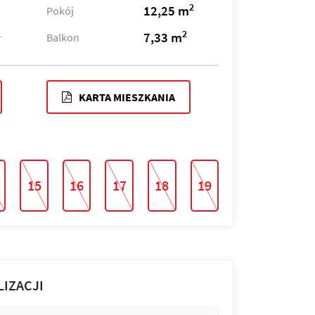
2
12,25 m
Pokój
2
2
7,33 m
Balkon
KARTA MIESZKANIA
15
16
17
18
19
LIZACJI