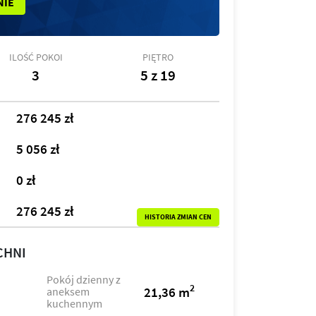
NIE
ILOŚĆ POKOI
PIĘTRO
3
5 z 19
276 245 zł
5 056 zł
0 zł
276 245 zł
HISTORIA ZMIAN CEN
CHNI
Pokój dzienny z
2
21,36 m
aneksem
kuchennym