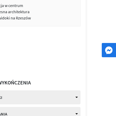
cja w centrum
sna architektura
widoki na Rzeszów
WYKOŃCZENIA
I
ANIA