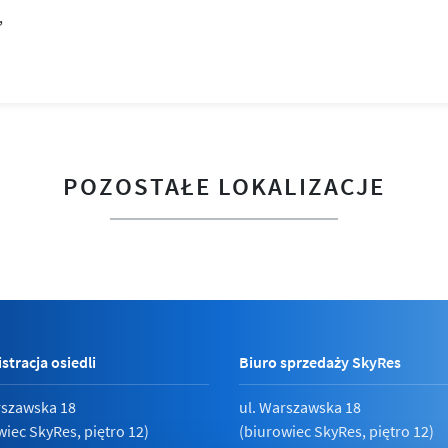
POZOSTAŁE LOKALIZACJE
stracja osiedli
Biuro sprzedaży SkyRes
rszawska 18
ul. Warszawska 18
wiec SkyRes, piętro 12)
(biurowiec SkyRes, piętro 12)