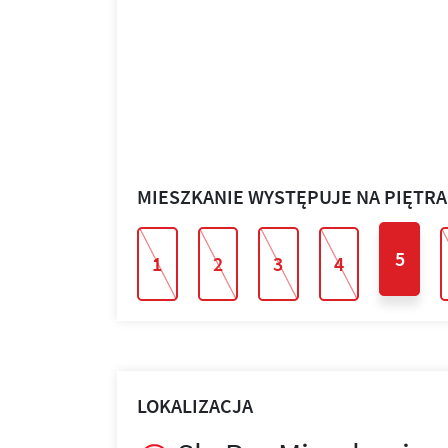
MIESZKANIE WYSTĘPUJE NA PIĘTR
5
1
2
3
4
LOKALIZACJA