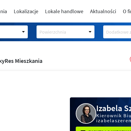
nia
Lokalizacje
Lokale handlowe
Aktualności
O f
Powierzchnia
Dodatkowe z
kyRes Mieszkania
Izabela 
Kierownik Bi
izabelaszere