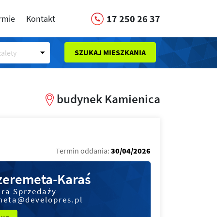
17 250 26 37
irmie
Kontakt
SZUKAJ MIESZKANIA
alety
budynek Kamienica
Termin oddania:
30/04/2026
Szeremeta-Karaś
ura Sprzedaży
meta@developres.pl