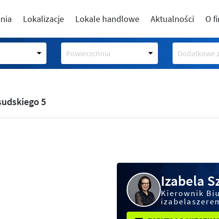
nia
Lokalizacje
Lokale handlowe
Aktualności
O f
Powierzchnia
Dodatkowe z
sudskiego 5
Izabela 
Kierownik Bi
izabelaszere