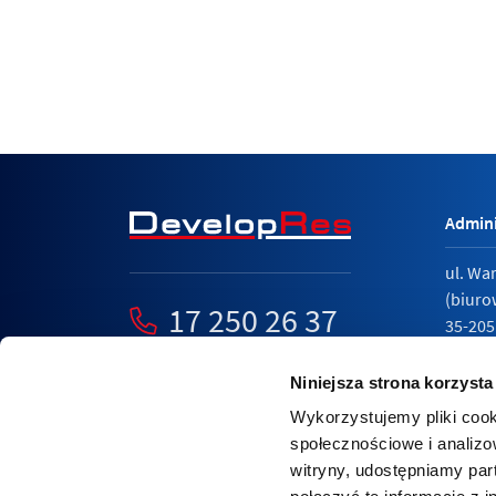
Admini
ul. Wa
(biuro
17 250 26 37
35-205
mieszkania@developres.pl
tel.
17 
Niniejsza strona korzysta
Wykorzystujemy pliki cook
społecznościowe i analizo
witryny, udostępniamy pa
Polity