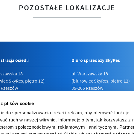
POZOSTAŁE LOKALIZACJE
stracja osiedli
Biuro sprzedaży SkyRes
rszawska 18
ul. Warszawska 18
wiec SkyRes, piętro 12)
(biurowiec SkyRes, piętro 12)
 Rzeszów
35-205 Rzeszów
789 19 87
Pn - Pt:
08:00 - 17:00
 z plików cookie
ie do spersonalizowania treści i reklam, aby oferować funkcje
wać ruch w naszej witrynie. Informacje o tym, jak korzystasz z 
rtnerom społecznościowym, reklamowym i analitycznym. Partn
ka prywatności