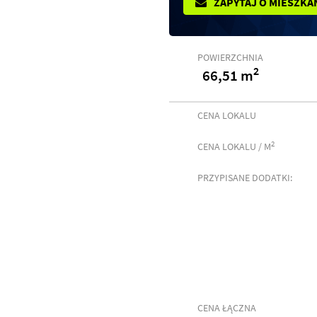
ZAPYTAJ O MIESZKA
POWIERZCHNIA
2
66,51 m
CENA LOKALU
2
CENA LOKALU / M
PRZYPISANE DODATKI:
CENA ŁĄCZNA