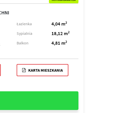
HISTORIA ZMIAN CEN
CHNI
2
4,04 m
Łazienka
2
18,12 m
Sypialnia
2
4,81 m
Balkon
2
KARTA MIESZKANIA