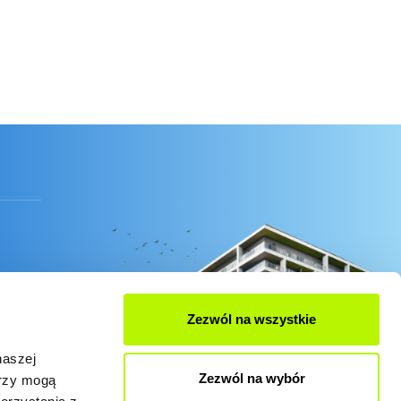
Zezwól na wszystkie
naszej
Zezwól na wybór
erzy mogą