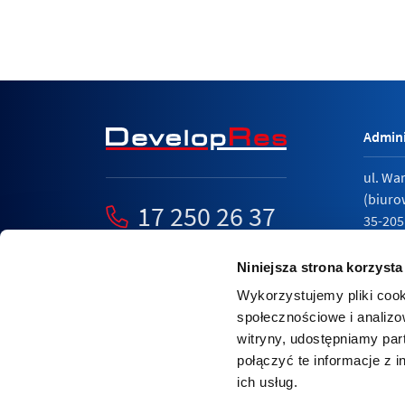
Admini
ul. Wa
(biuro
17 250 26 37
35-205
mieszkania@developres.pl
tel.
17 
Niniejsza strona korzysta
Wykorzystujemy pliki cook
społecznościowe i analizo
witryny, udostępniamy pa
Polity
połączyć te informacje z 
Relacj
ich usług.