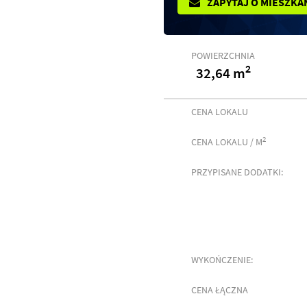
ZAPYTAJ O MIESZKA
POWIERZCHNIA
2
32,64 m
CENA LOKALU
2
CENA LOKALU / M
PRZYPISANE DODATKI:
WYKOŃCZENIE:
CENA ŁĄCZNA