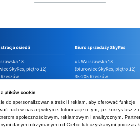
stracja osiedli
Biuro sprzedaży SkyRes
rszawska 18
ul. Warszawska 18
wiec SkyRes, piętro 12)
(biurowiec SkyRes, piętro 12)
 Rzeszów
35-205 Rzeszów
789 19 87
Pn - Pt:
08:00 - 17:00
 z plików cookie
ie do spersonalizowania treści i reklam, aby oferować funkcje
wać ruch w naszej witrynie. Informacje o tym, jak korzystasz z 
rtnerom społecznościowym, reklamowym i analitycznym. Partn
ka prywatności
innymi danymi otrzymanymi od Ciebie lub uzyskanymi podczas k
e inwestorskie