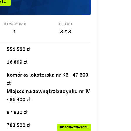
NIE
ILOŚĆ POKOI
PIĘTRO
1
3 z 3
551 580 zł
16 899 zł
komórka lokatorska nr K6 - 47 600
zł
Miejsce na zewnątrz budynku nr IV
- 86 400 zł
97 920 zł
783 500 zł
HISTORIA ZMIAN CEN