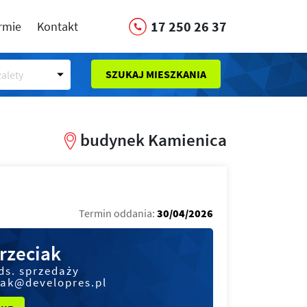
17 250 26 37
irmie
Kontakt
SZUKAJ MIESZKANIA
alety
budynek Kamienica
Termin oddania:
30/04/2026
rzeciak
ds. sprzedaży
iak@developres.pl