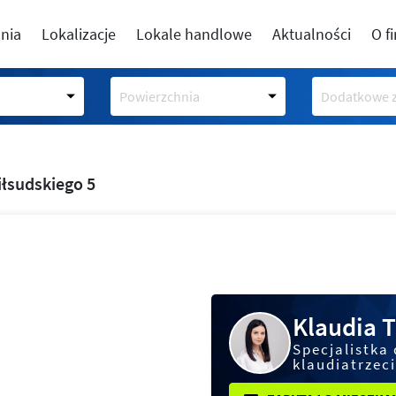
nia
Lokalizacje
Lokale handlowe
Aktualności
O f
Powierzchnia
Dodatkowe z
iłsudskiego 5
Klaudia T
Specjalistka 
klaudiatrzec