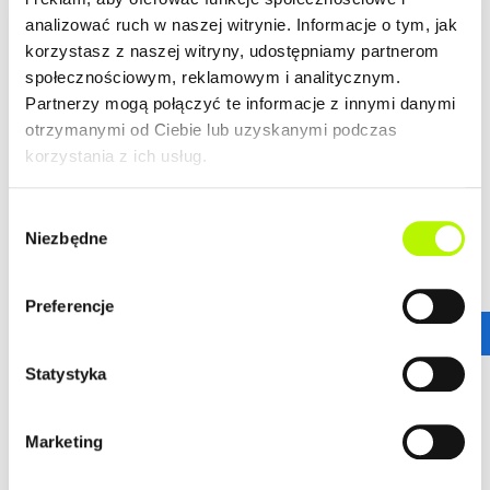
analizować ruch w naszej witrynie. Informacje o tym, jak
LOKALIZACJA
korzystasz z naszej witryny, udostępniamy partnerom
społecznościowym, reklamowym i analitycznym.
Partnerzy mogą połączyć te informacje z innymi danymi
Bella Dolina to nasze drugie, realizowane kompleksowo,
otrzymanymi od Ciebie lub uzyskanymi podczas
a zarazem całkowicie od podstaw osiedle w Rzeszowie.
korzystania z ich usług.
Wyznacza ono nowe standardy w kreowaniu przestrzeni
miejskich osiedli, tak aby młodym, nowoczesnym
Rzeszowianom żyło się komfortowo. Lokalizacja ta
Wybór
gwarantuje wprost niesamowitą dostępność
Niezbędne
zgody
komunikacyjną.
więcej
Stąd wszędzie jest blisko!
Preferencje
ZALETY LOKALIZACJI
DOWIEDZ SIĘ WIĘCEJ O LOKALIZACJI
Statystyka
nowoczesne osiedle
urokliwe budynki
dogodne połączenie komunikacyjne
Marketing