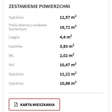
ZESTAWIENIE POWIERZCHNI
2
12,57 m
Sypialnia
Pokój dzienny z aneksem
2
19,72 m
kuchennym
2
4,4 m
Loggia
2
3,83 m
Łazienka
2
2,02 m
WC
2
10,47 m
Hol
2
11,22 m
Sypialnia
2
10,88 m
Sypialnia
KARTA MIESZKANIA