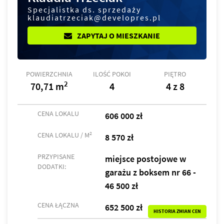
Specjalistka ds. sprzedaży
klaudiatrzeciak@developres.pl
ZAPYTAJ O MIESZKANIE
POWIERZCHNIA
ILOŚĆ POKOI
PIĘTRO
2
70,71 m
4
4 z 8
CENA LOKALU
606 000 zł
2
CENA LOKALU / M
8 570 zł
PRZYPISANE
miejsce postojowe w
DODATKI:
garażu z boksem nr 66 -
46 500 zł
CENA ŁĄCZNA
652 500 zł
HISTORIA ZMIAN CEN