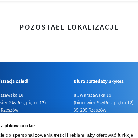
POZOSTAŁE LOKALIZACJE
stracja osiedli
Biuro sprzedaży SkyRes
rszawska 18
ul. Warszawska 18
wiec SkyRes, piętro 12)
(biurowiec SkyRes, piętro 12)
 Rzeszów
35-205 Rzeszów
789 19 87
Pn - Pt:
08:00 - 17:00
 z plików cookie
ie do spersonalizowania treści i reklam, aby oferować funkcje