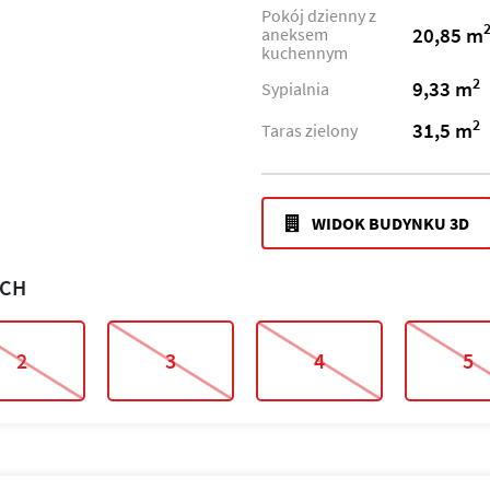
Pokój dzienny z
20,85 m
aneksem
kuchennym
2
9,33 m
Sypialnia
2
31,5 m
Taras zielony
WIDOK BUDYNKU 3D
ACH
2
3
4
5