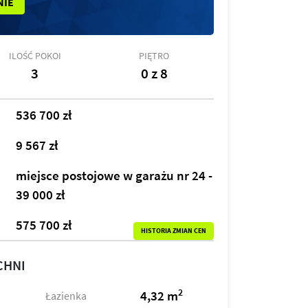
NIE
ILOŚĆ POKOI
PIĘTRO
3
0 z 8
536 700 zł
9 567 zł
miejsce postojowe w garażu nr 24 -
39 000 zł
575 700 zł
HISTORIA ZMIAN CEN
CHNI
2
4,32 m
Łazienka