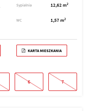
2
12,62 m
Sypialnia
2
2
1,57 m
WC
KARTA MIESZKANIA
6
7