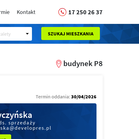
17 250 26 37
irmie
Kontakt
SZUKAJ MIESZKANIA
alety
budynek P8
Termin oddania:
30/04/2026
czyńska
ds. sprzedaży
ska@developres.pl