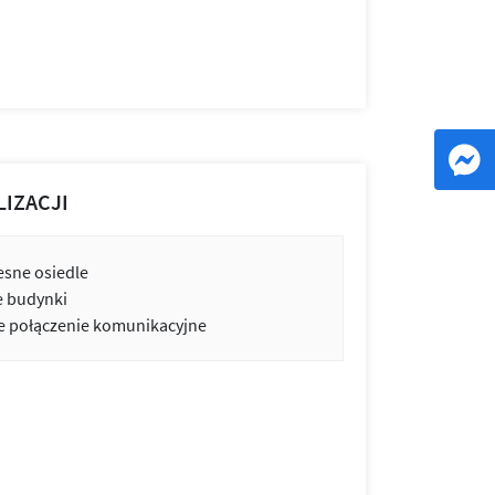
LIZACJI
sne osiedle
e budynki
 połączenie komunikacyjne