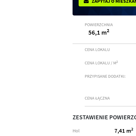
ZAPYTAJ O MIESZKA
POWIERZCHNIA
2
56,1 m
CENA LOKALU
2
CENA LOKALU / M
PRZYPISANE DODATKI:
CENA ŁĄCZNA
ZESTAWIENIE POWIERZ
2
7,41 m
Hol