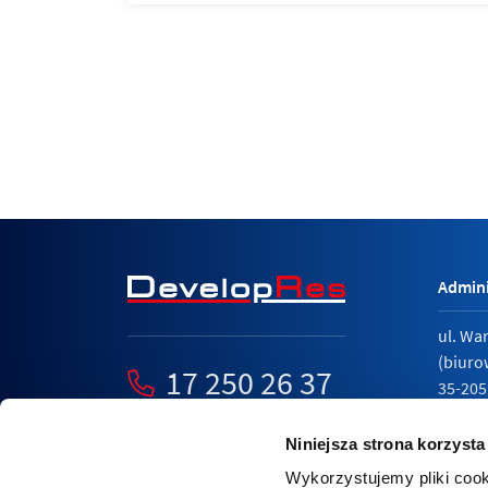
Admini
ul. Wa
(biuro
17 250 26 37
35-205
mieszkania@developres.pl
tel.
17 
Niniejsza strona korzysta
Wykorzystujemy pliki cook