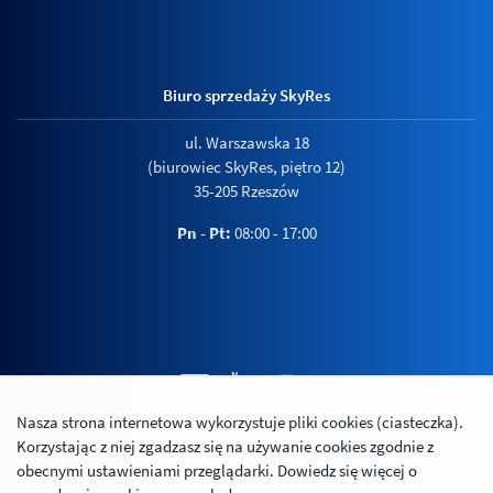
Biuro sprzedaży SkyRes
ul. Warszawska 18
(biurowiec SkyRes, piętro 12)
35-205 Rzeszów
Pn - Pt:
08:00 - 17:00
Nasza strona internetowa wykorzystuje pliki cookies (ciasteczka).
Polityka prywatności
Korzystając z niej zgadzasz się na używanie cookies zgodnie z
Relacje inwestorskie
obecnymi ustawieniami przeglądarki. Dowiedz się więcej o