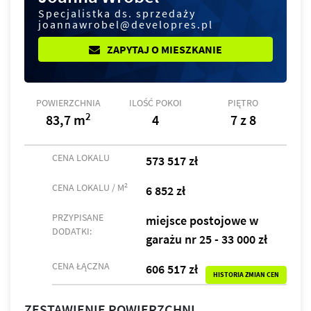
Specjalistka ds. sprzedaży
joannawrobel@developres.pl
ZAPYTAJ O MIESZKANIE
POWIERZCHNIA
ILOŚĆ POKOI
PIĘTRO
2
83,7 m
4
7 z 8
CENA LOKALU
573 517 zł
2
CENA LOKALU / M
6 852 zł
PRZYPISANE
miejsce postojowe w
DODATKI:
garażu nr 25 - 33 000 zł
CENA ŁĄCZNA
606 517 zł
HISTORIA ZMIAN CEN
ZESTAWIENIE POWIERZCHNI