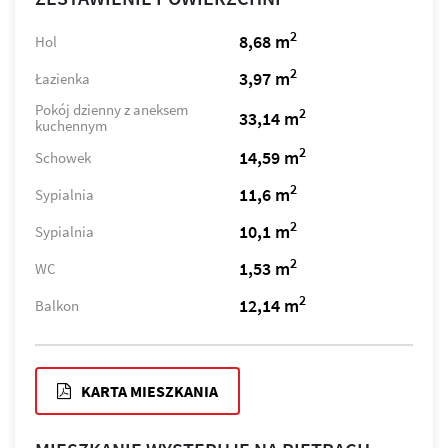
2
8,68 m
Hol
2
3,97 m
Łazienka
Pokój dzienny z aneksem
2
33,14 m
kuchennym
2
14,59 m
Schowek
2
11,6 m
Sypialnia
2
10,1 m
Sypialnia
2
1,53 m
WC
2
12,14 m
Balkon
KARTA MIESZKANIA