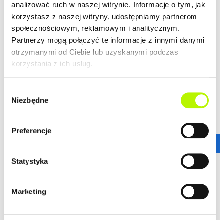
analizować ruch w naszej witrynie. Informacje o tym, jak
LOKALIZACJA
korzystasz z naszej witryny, udostępniamy partnerom
społecznościowym, reklamowym i analitycznym.
Bella Dolina to nasze drugie, realizowane kompleksowo,
Partnerzy mogą połączyć te informacje z innymi danymi
a zarazem całkowicie od podstaw osiedle w Rzeszowie.
otrzymanymi od Ciebie lub uzyskanymi podczas
Wyznacza ono nowe standardy w kreowaniu przestrzeni
korzystania z ich usług.
miejskich osiedli, tak aby młodym, nowoczesnym
Rzeszowianom żyło się komfortowo. Lokalizacja ta
Wybór
gwarantuje wprost niesamowitą dostępność
Niezbędne
zgody
komunikacyjną.
więcej
Stąd wszędzie jest blisko!
ZALETY LOKALIZACJI
Preferencje
DOWIEDZ SIĘ WIĘCEJ O LOKALIZACJI
nowoczesne osiedle
Statystyka
urokliwe budynki
dogodne połączenie komunikacyjne
Marketing