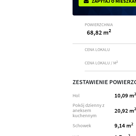
ZAPYTAJ O MIESZKA
POWIERZCHNIA
2
68,82 m
CENA LOKALU
2
CENA LOKALU / M
ZESTAWIENIE POWIERZ
10,09 m
Hol
Pokój dzienny z
20,92 m
aneksem
kuchennym
2
9,14 m
Schowek
2