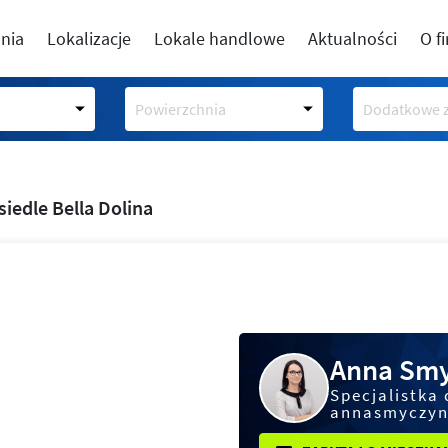
nia
Lokalizacje
Lokale handlowe
Aktualności
O f
Powierzchnia
Dodatkowe z
siedle Bella Dolina
Anna Smy
Specjalistka 
annasmyczyn