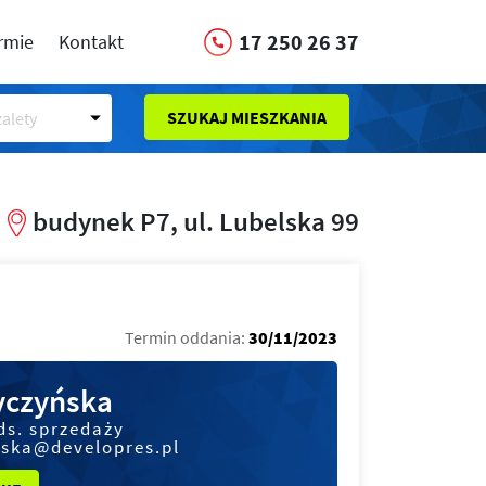
17 250 26 37
irmie
Kontakt
SZUKAJ MIESZKANIA
alety
budynek P7, ul. Lubelska 99
Termin oddania:
30/11/2023
czyńska
ds. sprzedaży
ska@developres.pl