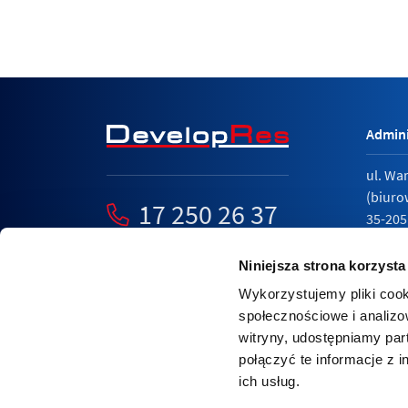
Admini
ul. Wa
(biuro
17 250 26 37
35-205
mieszkania@developres.pl
tel.
17 
Niniejsza strona korzysta
Wykorzystujemy pliki cook
społecznościowe i analizo
witryny, udostępniamy pa
Polity
połączyć te informacje z 
Relacj
ich usług.
Nasza strona internetowa wykorzystuje pliki cook