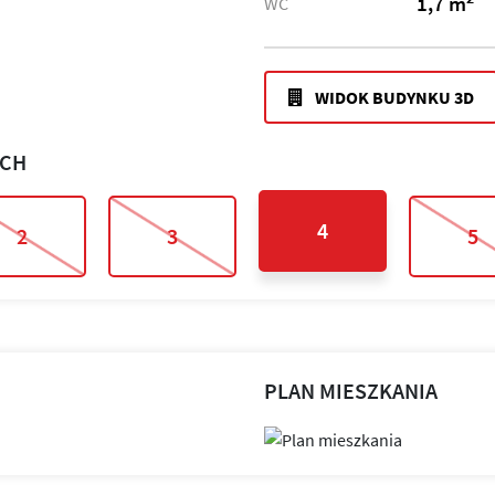
1,7 m
WC
WIDOK BUDYNKU 3D
ACH
4
2
3
5
PLAN MIESZKANIA