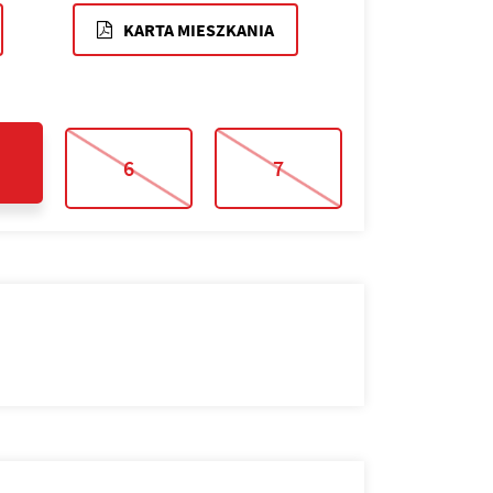
KARTA MIESZKANIA
6
7