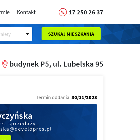
17 250 26 37
irmie
Kontakt
SZUKAJ MIESZKANIA
alety
budynek P5, ul. Lubelska 95
Termin oddania:
30/11/2023
czyńska
ds. sprzedaży
ska@developres.pl