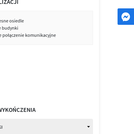
LIZACJI
sne osiedle
e budynki
 połączenie komunikacyjne
WYKOŃCZENIA
I