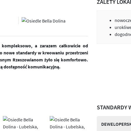
ZALETY LOKA
nowocze
urokliw
dogodne
ne kompleksowo, a zarazem całkowicie od
o nowe standardy w kreowaniu przestrzeni
zesnym Rzeszowianom żyło się komfortowo.
tą dostępność komunikacyjną.
STANDARDY 
DEWELOPERSK