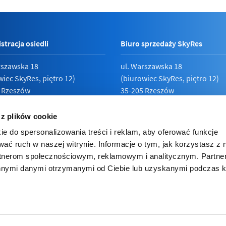
stracja osiedli
Biuro sprzedaży SkyRes
rszawska 18
ul. Warszawska 18
wiec SkyRes, piętro 12)
(biurowiec SkyRes, piętro 12)
 Rzeszów
35-205 Rzeszów
789 19 87
Pn - Pt:
08:00 - 17:00
 z plików cookie
ie do spersonalizowania treści i reklam, aby oferować funkcje
wać ruch w naszej witrynie. Informacje o tym, jak korzystasz z 
rtnerom społecznościowym, reklamowym i analitycznym. Partn
ka prywatności
innymi danymi otrzymanymi od Ciebie lub uzyskanymi podczas k
e inwestorskie
ies (ciasteczka). Korzystając z niej zgadzasz się na używanie cooki
lądarce.