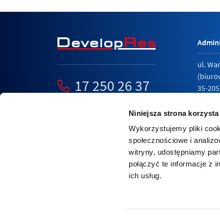
Admini
ul. Wa
(biuro
17 250 26 37
35-205
mieszkania@developres.pl
tel.
17 
Niniejsza strona korzysta
Wykorzystujemy pliki cook
społecznościowe i analizo
witryny, udostępniamy pa
Polity
połączyć te informacje z 
Relacj
ich usług.
Nasza strona internetowa wykorzystuje pliki cook
Dowiedz się więcej o zarządzaniu cookies w przeg