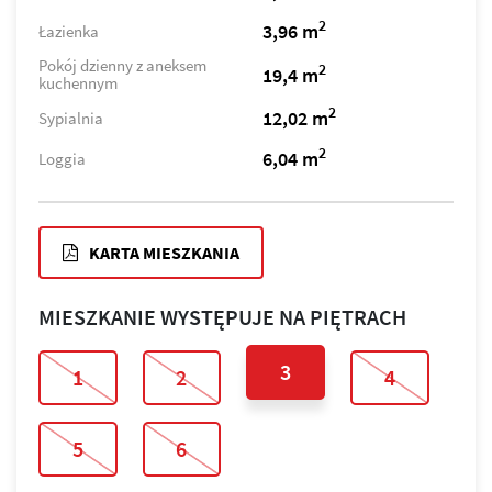
2
3,96 m
Łazienka
Pokój dzienny z aneksem
2
19,4 m
kuchennym
2
12,02 m
Sypialnia
2
6,04 m
Loggia
KARTA MIESZKANIA
MIESZKANIE WYSTĘPUJE NA PIĘTRACH
3
1
2
4
5
6