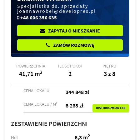
Specjalistka ds. sprzedaży
joannawrobel@developres.pl
+48 606 356 635
ZAPYTAJ O MIESZKANIE
ZAMÓW ROZMOWĘ
POWIERZCHNIA
ILOŚĆ POKOI
PIĘTRO
2
41,71 m
2
3 z 8
CENA LOKALU
344 848 zł
2
CENA LOKALU / M
8 268 zł
HISTORIA ZMIAN CEN
ZESTAWIENIE POWIERZCHNI
2
6,3 m
Hol