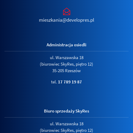
mieszkania@developres.pl
Administracja osiedli
ul. Warszawska 18
(biurowiec SkyRes, piętro 12)
35-205 Rzeszów
tel.
17 789 19 87
Biuro sprzedaży SkyRes
ul. Warszawska 18
(biurowiec SkyRes, piętro 12)