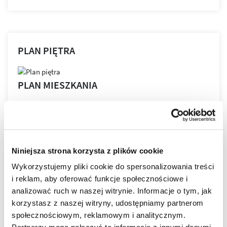
PLAN PIĘTRA
PLAN MIESZKANIA
LOKALIZACJA
Niniejsza strona korzysta z plików cookie
Wykorzystujemy pliki cookie do spersonalizowania treści
i reklam, aby oferować funkcje społecznościowe i
Bella Dolina to nasze drugie, realizowane kompleksowo,
analizować ruch w naszej witrynie. Informacje o tym, jak
a zarazem całkowicie od podstaw osiedle w Rzeszowie.
korzystasz z naszej witryny, udostępniamy partnerom
Wyznacza ono nowe standardy w kreowaniu przestrzeni
społecznościowym, reklamowym i analitycznym.
miejskich osiedli, tak aby młodym, nowoczesnym