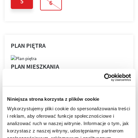
5
6
PLAN PIĘTRA
PLAN MIESZKANIA
Niniejsza strona korzysta z plików cookie
LOKALIZACJA
Wykorzystujemy pliki cookie do spersonalizowania treści
i reklam, aby oferować funkcje społecznościowe i
analizować ruch w naszej witrynie. Informacje o tym, jak
Bella Dolina to nasze drugie, realizowane kompleksowo,
korzystasz z naszej witryny, udostępniamy partnerom
a zarazem całkowicie od podstaw osiedle w Rzeszowie.