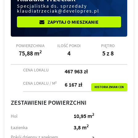
Specjalistka ds. sprzedaży
klaudiatrzeciak@developres.pl
ZAPYTAJ O MIESZKANIE
POWIERZCHNIA
ILOŚĆ POKOI
PIĘTRO
2
75,88 m
4
5 z 8
CENA LOKALU
467 963 zł
2
CENA LOKALU / M
6 167 zł
HISTORIA ZMIAN CEN
ZESTAWIENIE POWIERZCHNI
2
10,95 m
Hol
2
3,8 m
Łazienka
Pokój dzienny z aneksem