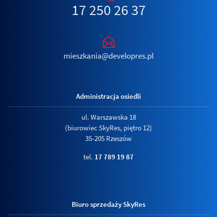
17 250 26 37
mieszkania@developres.pl
Administracja osiedli
ul. Warszawska 18
(biurowiec SkyRes, piętro 12)
35-205 Rzeszów
tel.
17 789 19 87
Biuro sprzedaży SkyRes