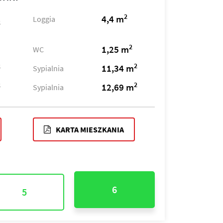
2
4,4 m
Loggia
2
2
1,25 m
WC
2
2
11,34 m
Sypialnia
2
2
12,69 m
Sypialnia
KARTA MIESZKANIA
6
5