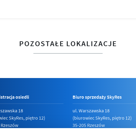
POZOSTAŁE LOKALIZACJE
stracja osiedli
Biuro sprzedaży SkyRes
rszawska 18
ul. Warszawska 18
wiec SkyRes, piętro 12)
(biurowiec SkyRes, piętro 12)
 Rzeszów
35-205 Rzeszów