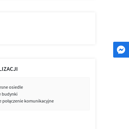
LIZACJI
sne osiedle
e budynki
 połączenie komunikacyjne