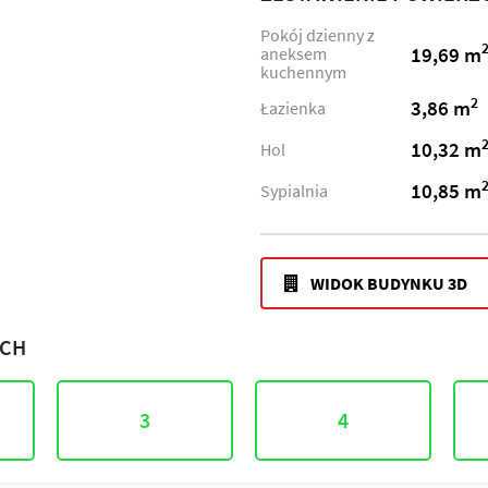
Pokój dzienny z
19,69 m
aneksem
kuchennym
2
3,86 m
Łazienka
10,32 m
Hol
10,85 m
Sypialnia
WIDOK BUDYNKU 3D
ACH
3
4