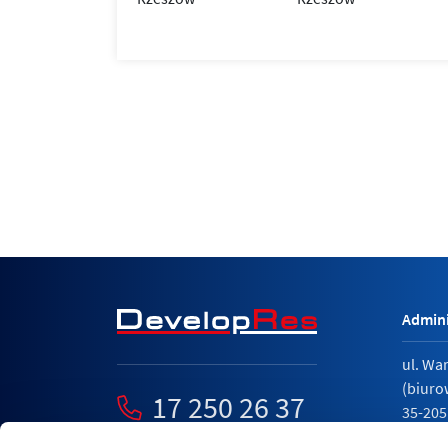
Admini
ul. Wa
(biuro
17 250 26 37
35-205
mieszkania@developres.pl