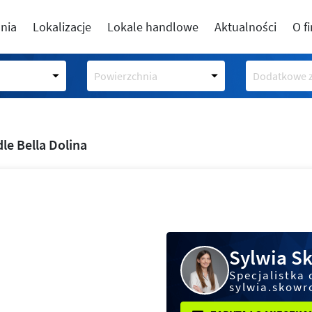
nia
Lokalizacje
Lokale handlowe
Aktualności
O f
Powierzchnia
Dodatkowe z
le Bella Dolina
Sylwia S
Specjalistka 
sylwia.skowr