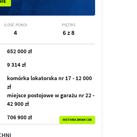
NIE
ILOŚĆ POKOI
PIĘTRO
4
6 z 8
652 000 zł
9 314 zł
komórka lokatorska nr 17 - 12 000
zł
miejsce postojowe w garażu nr 22 -
42 900 zł
706 900 zł
HISTORIA ZMIAN CEN
CHNI