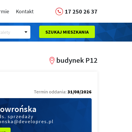
17 250 26 37
irmie
Kontakt
SZUKAJ MIESZKANIA
alety
budynek P12
Termin oddania:
31/08/2026
kowrońska
ds. sprzedaży
onska@developres.pl