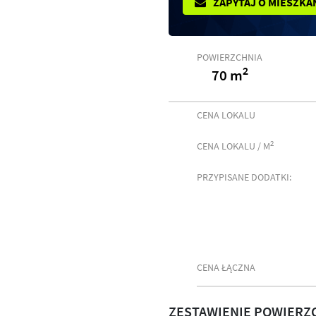
ZAPYTAJ O MIESZKA
POWIERZCHNIA
2
70 m
CENA LOKALU
2
CENA LOKALU / M
PRZYPISANE DODATKI:
CENA ŁĄCZNA
ZESTAWIENIE POWIERZ