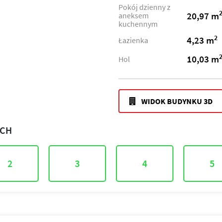
Pokój dzienny z
20,97 m
aneksem
kuchennym
2
4,23 m
Łazienka
10,03 m
Hol
WIDOK BUDYNKU 3D
ACH
2
3
4
5