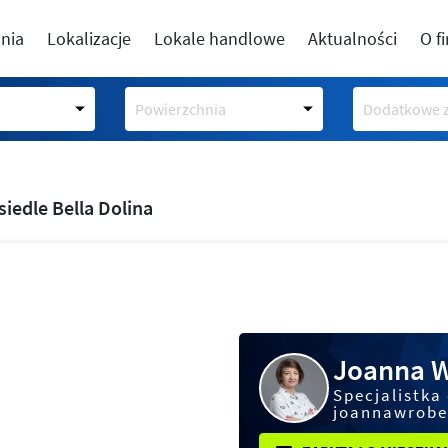
nia
Lokalizacje
Lokale handlowe
Aktualności
O f
Powierzchnia
Dodatkowe z
siedle Bella Dolina
Joanna 
Specjalistka
joannawrobe