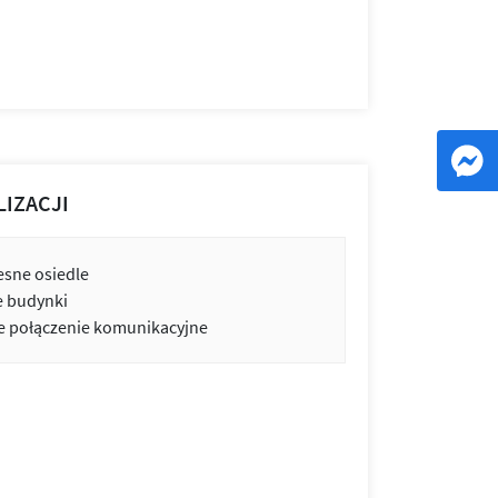
LIZACJI
sne osiedle
e budynki
 połączenie komunikacyjne