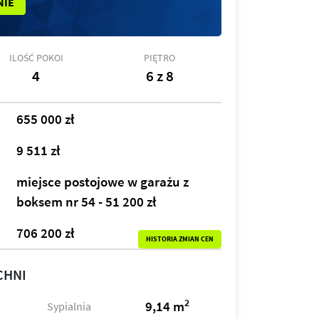
NIE
ILOŚĆ POKOI
PIĘTRO
4
6 z 8
655 000 zł
9 511 zł
miejsce postojowe w garażu z
boksem nr 54 - 51 200 zł
706 200 zł
HISTORIA ZMIAN CEN
CHNI
2
9,14 m
Sypialnia