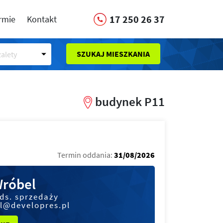
17 250 26 37
irmie
Kontakt
SZUKAJ MIESZKANIA
alety
budynek P11
Termin oddania:
31/08/2026
Wróbel
 ds. sprzedaży
l@developres.pl