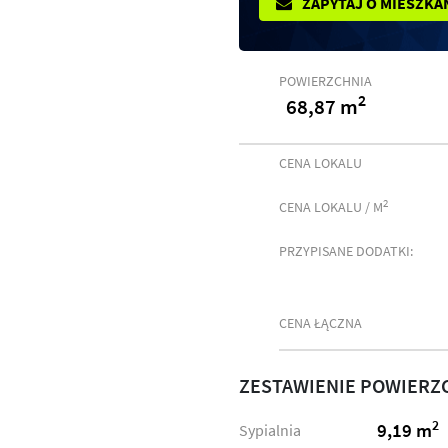
ZAPYTAJ O MIESZKA
POWIERZCHNIA
2
68,87 m
CENA LOKALU
2
CENA LOKALU / M
PRZYPISANE DODATKI:
CENA ŁĄCZNA
ZESTAWIENIE POWIERZ
2
9,19 m
Sypialnia