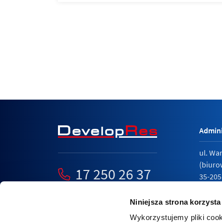
Admini
ul. Wa
(biuro
17 250 26 37
35-205
mieszkania@developres.pl
tel.
17 
Niniejsza strona korzysta
Wykorzystujemy pliki cook