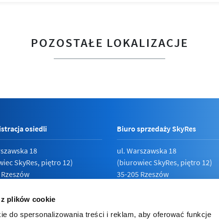
POZOSTAŁE LOKALIZACJE
stracja osiedli
Biuro sprzedaży SkyRes
rszawska 18
ul. Warszawska 18
wiec SkyRes, piętro 12)
(biurowiec SkyRes, piętro 12)
 Rzeszów
35-205 Rzeszów
789 19 87
Pn - Pt:
08:00 - 17:00
 z plików cookie
ie do spersonalizowania treści i reklam, aby oferować funkcje