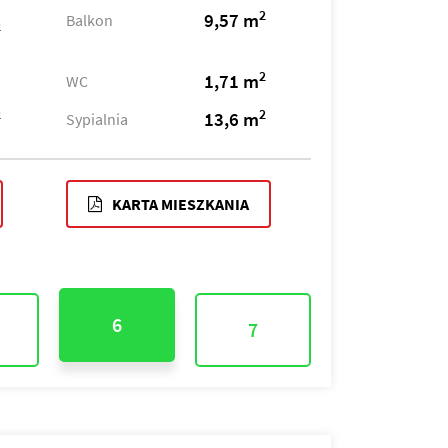
2
9,57 m
Balkon
2
2
1,71 m
WC
2
2
13,6 m
Sypialnia
KARTA MIESZKANIA
6
7