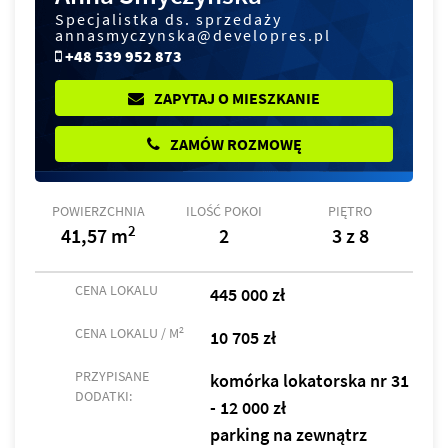
Specjalistka ds. sprzedaży
annasmyczynska@developres.pl
+48 539 952 873
ZAPYTAJ O MIESZKANIE
ZAMÓW ROZMOWĘ
POWIERZCHNIA
ILOŚĆ POKOI
PIĘTRO
2
41,57 m
2
3 z 8
CENA LOKALU
445 000 zł
2
CENA LOKALU / M
10 705 zł
PRZYPISANE
komórka lokatorska nr 31
DODATKI:
- 12 000 zł
parking na zewnątrz