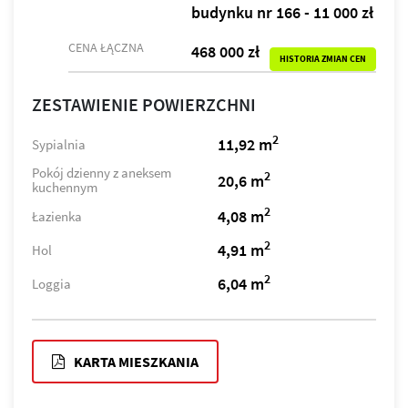
budynku nr 166 - 11 000 zł
CENA ŁĄCZNA
468 000 zł
HISTORIA ZMIAN CEN
ZESTAWIENIE POWIERZCHNI
2
11,92 m
Sypialnia
Pokój dzienny z aneksem
2
20,6 m
kuchennym
2
4,08 m
Łazienka
2
4,91 m
Hol
2
6,04 m
Loggia
KARTA MIESZKANIA