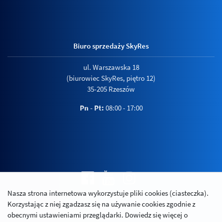
Biuro sprzedaży SkyRes
ul. Warszawska 18
(biurowiec SkyRes, piętro 12)
35-205 Rzeszów
Pn - Pt:
08:00 - 17:00
Nasza strona internetowa wykorzystuje pliki cookies (ciasteczka).
Polityka prywatności
Korzystając z niej zgadzasz się na używanie cookies zgodnie z
Relacje inwestorskie
obecnymi ustawieniami przeglądarki. Dowiedz się więcej o