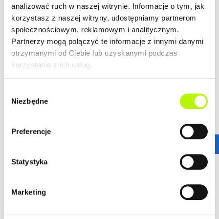
analizować ruch w naszej witrynie. Informacje o tym, jak
LOKALIZACJA
korzystasz z naszej witryny, udostępniamy partnerom
społecznościowym, reklamowym i analitycznym.
Partnerzy mogą połączyć te informacje z innymi danymi
Bella Dolina to nasze drugie, realizowane kompleksowo,
a zarazem całkowicie od podstaw osiedle w Rzeszowie.
otrzymanymi od Ciebie lub uzyskanymi podczas
Wyznacza ono nowe standardy w kreowaniu przestrzeni
korzystania z ich usług.
miejskich osiedli, tak aby młodym, nowoczesnym
Rzeszowianom żyło się komfortowo. Lokalizacja ta
Wybór
gwarantuje wprost niesamowitą dostępność
Niezbędne
zgody
komunikacyjną.
więcej
Stąd wszędzie jest blisko!
ZALETY LOKALIZACJI
Preferencje
DOWIEDZ SIĘ WIĘCEJ O LOKALIZACJI
nowoczesne osiedle
Statystyka
urokliwe budynki
dogodne połączenie komunikacyjne
Marketing