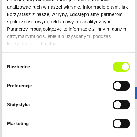
analizować ruch w naszej witrynie. Informacje o tym, jak
LOKALIZACJA
korzystasz z naszej witryny, udostępniamy partnerom
społecznościowym, reklamowym i analitycznym.
Partnerzy mogą połączyć te informacje z innymi danymi
Bella Dolina to nasze drugie, realizowane kompleksowo,
otrzymanymi od Ciebie lub uzyskanymi podczas
a zarazem całkowicie od podstaw osiedle w Rzeszowie.
korzystania z ich usług.
Wyznacza ono nowe standardy w kreowaniu przestrzeni
miejskich osiedli, tak aby młodym, nowoczesnym
Rzeszowianom żyło się komfortowo. Lokalizacja ta
Wybór
gwarantuje wprost niesamowitą dostępność
Niezbędne
zgody
komunikacyjną.
więcej
Stąd wszędzie jest blisko!
Preferencje
ZALETY LOKALIZACJI
DOWIEDZ SIĘ WIĘCEJ O LOKALIZACJI
Statystyka
nowoczesne osiedle
urokliwe budynki
dogodne połączenie komunikacyjne
Marketing