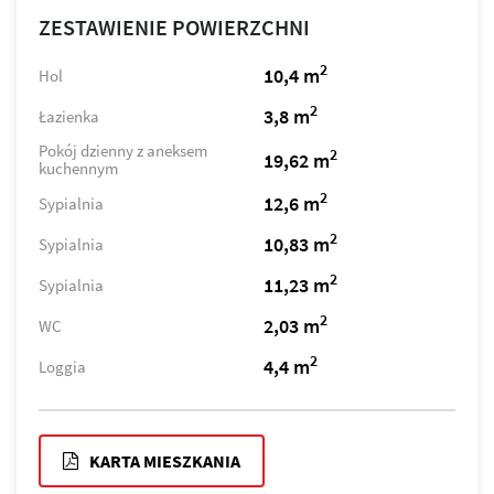
ZESTAWIENIE POWIERZCHNI
2
10,4 m
Hol
2
3,8 m
Łazienka
Pokój dzienny z aneksem
2
19,62 m
kuchennym
2
12,6 m
Sypialnia
2
10,83 m
Sypialnia
2
11,23 m
Sypialnia
2
2,03 m
WC
2
4,4 m
Loggia
KARTA MIESZKANIA