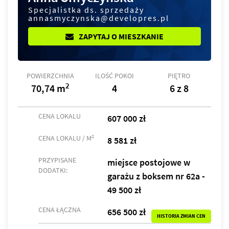
Specjalistka ds. sprzedaży
annasmyczynska@developres.pl
ZAPYTAJ O MIESZKANIE
POWIERZCHNIA
ILOŚĆ POKOI
PIĘTRO
2
70,74 m
4
6 z 8
CENA LOKALU
607 000 zł
2
CENA LOKALU / M
8 581 zł
PRZYPISANE
miejsce postojowe w
DODATKI:
garażu z boksem nr 62a -
49 500 zł
CENA ŁĄCZNA
656 500 zł
HISTORIA ZMIAN CEN